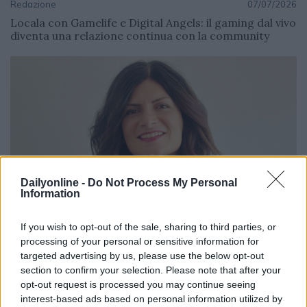
Redazione
07/07/2026
Locala con Gamelife e Digital Angels: il gaming dal vivo
diventa una relazione continua con la community
Dailyonline -
Do Not Process My Personal
Information
If you wish to opt-out of the sale, sharing to third parties, or
MEDIA
processing of your personal or sensitive information for
Redazione
02/07/2026
targeted advertising by us, please use the below opt-out
Citynews rinnova con Sensemakers: BrandMetrics
section to confirm your selection. Please note that after your
confermata per misurare il valore della
opt-out request is processed you may continue seeing
comunicazione
interest-based ads based on personal information utilized by