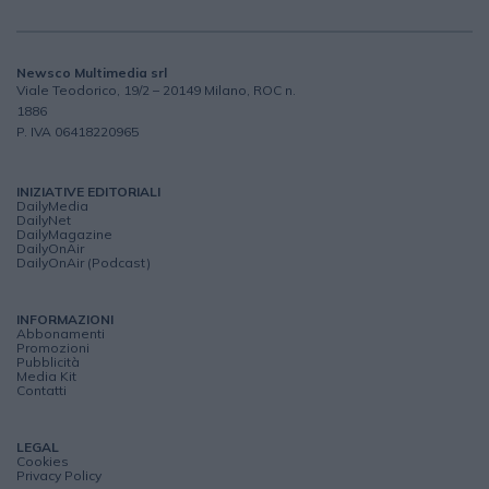
Newsco Multimedia srl
Viale Teodorico, 19/2 – 20149 Milano, ROC n.
1886
P. IVA 06418220965
INIZIATIVE EDITORIALI
DailyMedia
DailyNet
DailyMagazine
DailyOnAir
DailyOnAir (Podcast)
INFORMAZIONI
Abbonamenti
Promozioni
Pubblicità
Media Kit
Contatti
LEGAL
Cookies
Privacy Policy