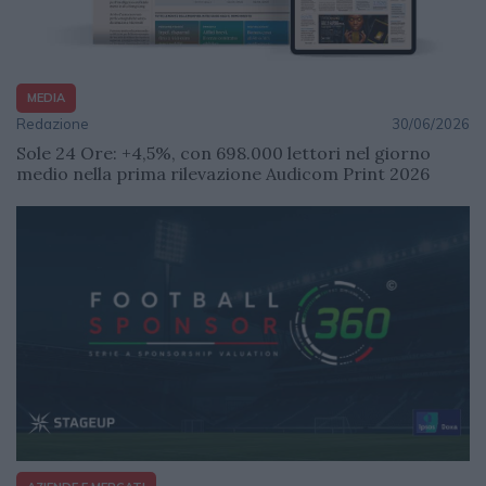
MEDIA
Redazione
30/06/2026
Sole 24 Ore: +4,5%, con 698.000 lettori nel giorno
medio nella prima rilevazione Audicom Print 2026