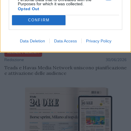
Purposes for which it was collected.
Opted Out
CONFIRM
Data Deletion
Data Access
Privacy Policy
AZIENDE E MERCATI
Redazione
30/06/2026
Teads e Havas Media Network uniscono pianificazione
e attivazione delle audience