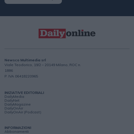
Newsco Multimedia srl
Viale Teodorico, 19/2 – 20149 Milano, ROC n.
1886
P. IVA 06418220965
INIZIATIVE EDITORIALI
DailyMedia
DailyNet
DailyMagazine
DailyOnAir
DailyOnAir (Podcast)
INFORMAZIONI
Abbonamenti