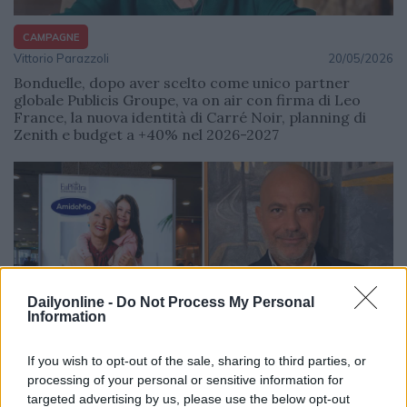
CAMPAGNE
Vittorio Parazzoli
20/05/2026
Bonduelle, dopo aver scelto come unico partner
globale Publicis Groupe, va on air con firma di Leo
France, la nuova identità di Carré Noir, planning di
Zenith e budget a +40% nel 2026-2027
Dailyonline -
Do Not Process My Personal
Information
If you wish to opt-out of the sale, sharing to third parties, or
processing of your personal or sensitive information for
CAMPAGNE
targeted advertising by us, please use the below opt-out