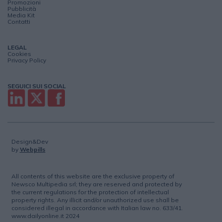
Promozioni
Pubblicità
Media Kit
Contatti
LEGAL
Cookies
Privacy Policy
SEGUICI SUI SOCIAL
Design&Dev
by
Webpills
All contents of this website are the exclusive property of
Newsco Multipedia srl; they are reserved and protected by
the current regulations for the protection of intellectual
property rights. Any illicit and/or unauthorized use shall be
considered illegal in accordance with Italian law no. 633/41.
www.dailyonline.it 2024