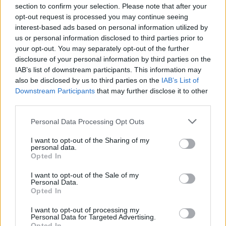
section to confirm your selection. Please note that after your
Redazione
14/05/2026
opt-out request is processed you may continue seeing
Grandi Stazioni Retail lancia Essence Partner: nelle
interest-based ads based on personal information utilized by
stazioni italiane arriva la comunicazione olfattiva
us or personal information disclosed to third parties prior to
your opt-out. You may separately opt-out of the further
disclosure of your personal information by third parties on the
IAB’s list of downstream participants. This information may
also be disclosed by us to third parties on the
IAB’s List of
Downstream Participants
that may further disclose it to other
third parties.
Personal Data Processing Opt Outs
I want to opt-out of the Sharing of my
personal data.
Opted In
I want to opt-out of the Sale of my
CAMPAGNE
Personal Data.
Redazione
12/05/2026
Opted In
La Regione Umbria on air per la promozione turistica
con Triplesense e il planning di OMD con The Gate
I want to opt-out of processing my
Personal Data for Targeted Advertising.
Communication
Opted In