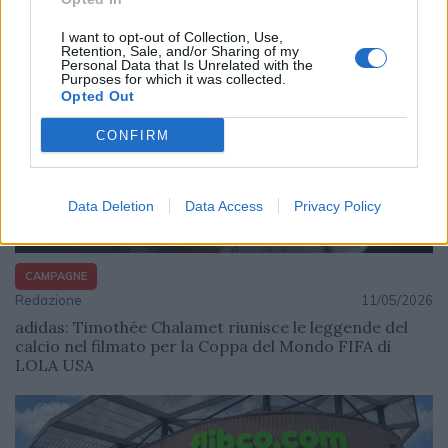
I want to opt-out of Collection, Use,
Retention, Sale, and/or Sharing of my
Personal Data that Is Unrelated with the
Purposes for which it was collected.
Opted Out
CONFIRM
Data Deletion
Data Access
Privacy Policy
CAMPAGNE
Redazione
11/05/2026
adidas: Timothée Chalamet riunisce le leggende del
calcio nel filmato per la Coppa del Mondo FIFA di
LOLA USA