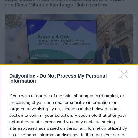
con Fiera Milano e Fandango Club Creators
Dailyonline -
Do Not Process My Personal
Information
AGENZIE
If you wish to opt-out of the sale, sharing to third parties, or
Vittorio Parazzoli
26/05/2025
processing of your personal or sensitive information for
Digital Angels in forte crescita nel 2025, mira ai 25
targeted advertising by us, please use the below opt-out
milioni di fatturato, acquisisce Gamelife e presenta
section to confirm your selection. Please note that after your
“Angels for Gov” per la P.A.
opt-out request is processed you may continue seeing
interest-based ads based on personal information utilized by
us or personal information disclosed to third parties prior to