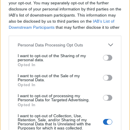
your opt-out. You may separately opt-out of the further
disclosure of your personal information by third parties on the
IAB’s list of downstream participants. This information may
also be disclosed by us to third parties on the
IAB’s List of
Downstream Participants
that may further disclose it to other
third parties.
Personal Data Processing Opt Outs
I want to opt-out of the Sharing of my
personal data.
Opted In
AZIENDE E MERCATI
Redazione
16/05/2025
I want to opt-out of the Sale of my
Personal Data.
KIKO Milano e Roblox insieme nella nuova frontiera
Opted In
della beauty experience
I want to opt-out of processing my
Personal Data for Targeted Advertising.
Opted In
I want to opt-out of Collection, Use,
Retention, Sale, and/or Sharing of my
Personal Data that Is Unrelated with the
Purposes for which it was collected.