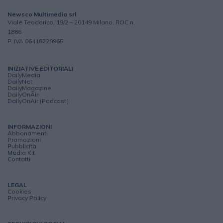
Newsco Multimedia srl
Viale Teodorico, 19/2 – 20149 Milano, ROC n.
1886
P. IVA 06418220965
INIZIATIVE EDITORIALI
DailyMedia
DailyNet
DailyMagazine
DailyOnAir
DailyOnAir (Podcast)
INFORMAZIONI
Abbonamenti
Promozioni
Pubblicità
Media Kit
Contatti
LEGAL
Cookies
Privacy Policy