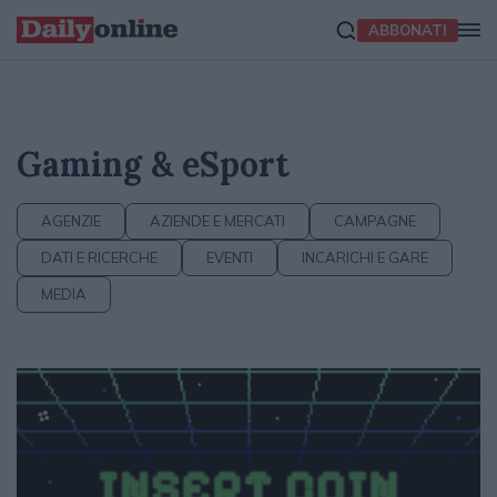
ABBONATI
Gaming & eSport
AGENZIE
AZIENDE E MERCATI
CAMPAGNE
DATI E RICERCHE
EVENTI
INCARICHI E GARE
MEDIA