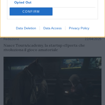
Opted Out
CONFIRM
Data Deletion
Data Access
Privacy Policy
AZIENDE E MERCATI
Redazione
22/04/2025
Nasce TournAcademy, la startup eSports che
rivoluziona il gioco amatoriale