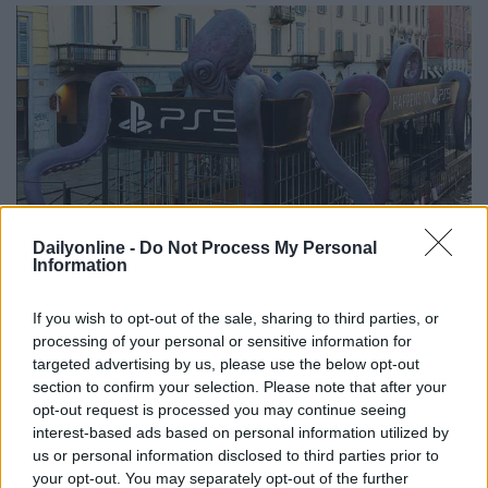
Dailyonline -
Do Not Process My Personal
Information
CAMPAGNE
Redazione
12/11/2025
If you wish to opt-out of the sale, sharing to third parties, or
The Flo by Real Media per l’attivazione “It Happens on
processing of your personal or sensitive information for
PS5” di Sony Interactive Entertainment
targeted advertising by us, please use the below opt-out
section to confirm your selection. Please note that after your
opt-out request is processed you may continue seeing
interest-based ads based on personal information utilized by
us or personal information disclosed to third parties prior to
your opt-out. You may separately opt-out of the further