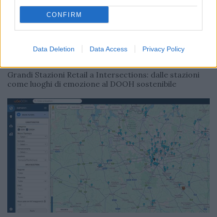
CONFIRM
Data Deletion
Data Access
Privacy Policy
MEDIA
Redazione
07/11/2025
Grandi Stazioni Retail a Intersections: dalle stazioni
come luoghi di emozione al DOOH sostenibile