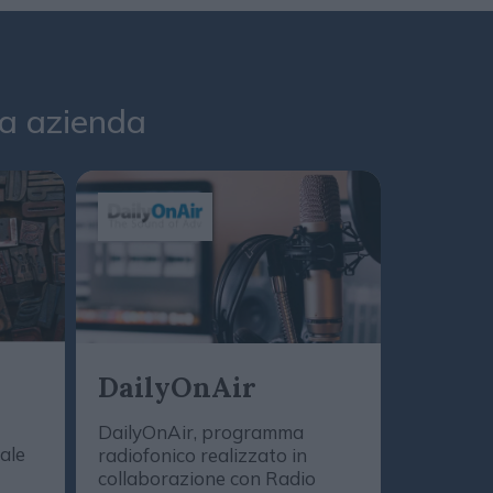
tua azienda
Daily
DailyOnAir
(Podc
DailyOnAir, programma
tale
radiofonico realizzato in
Le novità,
collaborazione con Radio
strategie