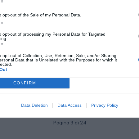
In
o opt-out of the Sale of my Personal Data.
In
to opt-out of processing my Personal Data for Targeted
ing.
In
AGENZIE
o opt-out of Collection, Use, Retention, Sale, and/or Sharing
Redazione
13/03/2026
2026
ersonal Data that Is Unrelated with the Purposes for which it
lected.
Publicis Groupe acquisisce AdgeAI,
Out
piattaforma di AI specializzata
h;
nell’analisi predittiva delle
CONFIRM
performance creative
Data Deletion
Data Access
Privacy Policy
Pagina 3 di 24