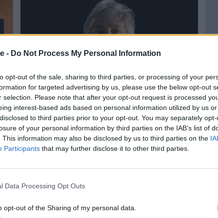
e -
Do Not Process My Personal Information
to opt-out of the sale, sharing to third parties, or processing of your per
formation for targeted advertising by us, please use the below opt-out s
r selection. Please note that after your opt-out request is processed y
DA
AZIENDE E MERCATI
eing interest-based ads based on personal information utilized by us or
disclosed to third parties prior to your opt-out. You may separately opt-
Red
2026
Redazione
07/04/2026
losure of your personal information by third parties on the IAB’s list of
Inf
La comunicazione della salute: dal
. This information may also be disclosed by us to third parties on the
IA
co
marketing del desiderio a quello della
Participants
that may further disclose it to other third parties.
ag
necessità
l Data Processing Opt Outs
o opt-out of the Sharing of my personal data.