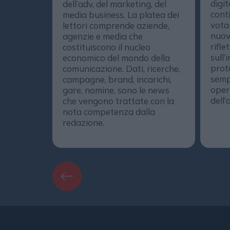
digit
dell’adv, del marketing, del
conti
media business. La platea dei
vota
lettori comprende aziende,
nuov
agenzie e media che
rifle
costituiscono il nucleo
sull’
economico del mondo della
prot
comunicazione. Dati, ricerche,
semp
campagne, brand, incarichi,
opera
gare, nomine, sono le news
dell’
che vengono trattate con la
nota competenza dalla
redazione.