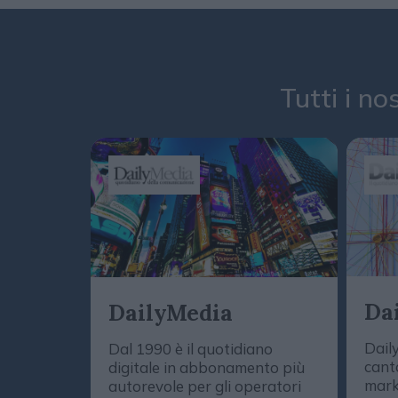
Tutti i no
Da
DailyMedia
Dail
Dal 1990 è il quotidiano
cant
digitale in abbonamento più
mark
autorevole per gli operatori