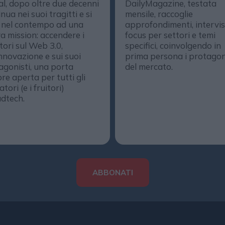
al, dopo oltre due decenni
DailyMagazine, testata
nua nei suoi tragitti e si
mensile, raccoglie
 nel contempo ad una
approfondimenti, intervis
a mission: accendere i
focus per settori e temi
ttori sul Web 3.0,
specifici, coinvolgendo in
innovazione e sui suoi
prima persona i protagon
agonisti, una porta
del mercato.
re aperta per tutti gli
tori (e i fruitori)
adtech.
ABBONATI