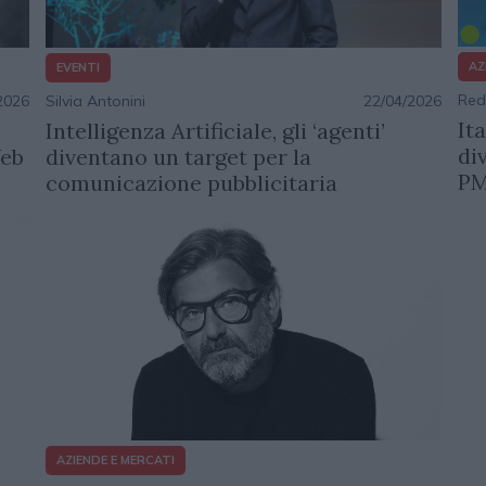
AZ
EVENTI
Red
2026
Silvia Antonini
22/04/2026
It
Intelligenza Artificiale, gli ‘agenti’
di
Web
diventano un target per la
PM
comunicazione pubblicitaria
AZIENDE E MERCATI