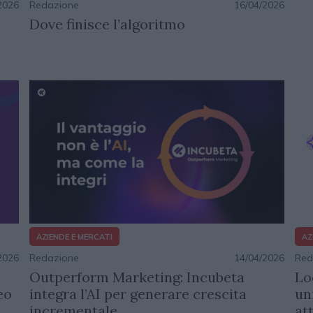
Redazione
16/04/2026
2026
Dove finisce l’algoritmo
AZIENDE E MERCATI
AZ
2026
Redazione
14/04/2026
Red
Outperform Marketing: Incubeta
Lo
eo
integra l’AI per generare crescita
un
incrementale
at