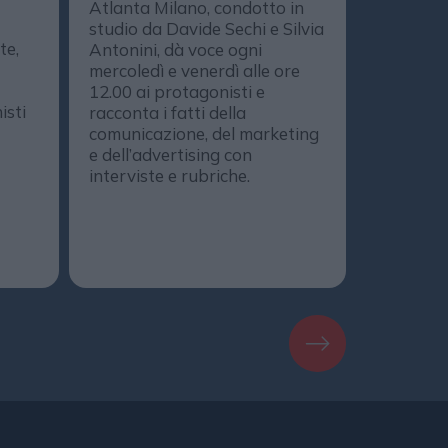
Atlanta Milano, condotto in
media, de
studio da Davide Sechi e Silvia
marketing
te,
Antonini, dà voce ogni
comunica
mercoledì e venerdì alle ore
protagoni
12.00 ai protagonisti e
DailyOnA
isti
racconta i fatti della
il progr
comunicazione, del marketing
realizzat
e dell’advertising con
DailyMedi
interviste e rubriche.
DailyMag
podcast. 
Spotify, 
Amazon M