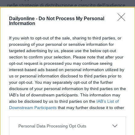
nelle strategie di distribuzione e crescita dell’audience.
L’evoluzione della piattaforma riflette il cambiamento
in atto nell’editoria digitale, sempre più orientata verso
Dailyonline -
Do Not Process My Personal
Information
contenuti capaci di vivere simultaneamente su
ambienti differenti e di intercettare utenti attraverso
If you wish to opt-out of the sale, sharing to third parties, or
linguaggi rapidi, visuali e immediati.
processing of your personal or sensitive information for
targeted advertising by us, please use the below opt-out
Webinar: Omni-News 2026
section to confirm your selection. Please note that after your
opt-out request is processed you may continue seeing
Per approfondire le potenzialità della nuova
interest-based ads based on personal information utilized by
piattaforma e analizzare l’evoluzione dei modelli
us or personal information disclosed to third parties prior to
editoriali nell’era video-first, Evolution Group organizza
your opt-out. You may separately opt-out of the further
il webinar “
Omni-News 2026
: come cambia l’editoria
disclosure of your personal information by third parties on the
nell’era video-first”, in programma il
27 maggio alle
IAB’s list of downstream participants. This information may
ore 15:00
. L’incontro coinvolgerà Angelica Pratolini,
also be disclosed by us to third parties on the
IAB’s List of
marketing & communication manager di Evolution
Downstream Participants
that may further disclose it to other
Group, e
Andrea Tognoni
, digital manager di
third parties.
ComingSoon
. Il webinar rappresenta un momento di
Personal Data Processing Opt Outs
confronto dedicato ai professionisti del settore
interessati a comprendere come trasformare contenuti