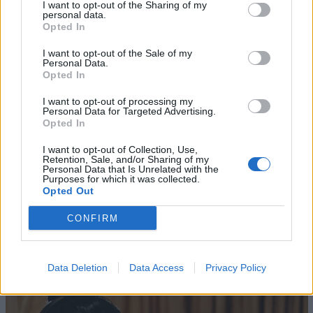
I want to opt-out of the Sharing of my
editoriali in asset multimediali capaci di aumentare
personal data.
Opted In
visibilità, reach e capacità distributiva, ottimizzando al
tempo stesso tempi e costi di produzione grazie
I want to opt-out of the Sale of my
all’intelligenza artificiale.
Personal Data.
Opted In
I want to opt-out of processing my
AI
TECH
Personal Data for Targeted Advertising.
Opted In
I want to opt-out of Collection, Use,
Retention, Sale, and/or Sharing of my
Personal Data that Is Unrelated with the
Purposes for which it was collected.
Opted Out
CONFIRM
Altri articoli che potrebbero piacerti
Data Deletion
Data Access
Privacy Policy