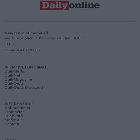
Newsco Multimedia srl
Viale Teodorico, 19/2 – 20149 Milano, ROC n.
1886
P. IVA 06418220965
INIZIATIVE EDITORIALI
DailyMedia
DailyNet
DailyMagazine
DailyOnAir
DailyOnAir (Podcast)
INFORMAZIONI
Abbonamenti
Promozioni
Pubblicità
Media Kit
Contatti