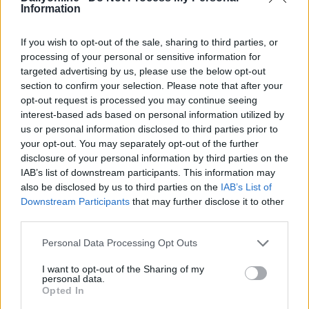
idee (
52%
) e l'analisi dei dati di intelligence sui
Information
consumatori per sviluppare nuove intuizioni (
47%
).
If you wish to opt-out of the sale, sharing to third parties, or
Il rischio omologazione preoccupa il 58% dei
processing of your personal or sensitive information for
marketer
targeted advertising by us, please use the below opt-out
Permangono tuttavia legittime preoccupazioni riguardo
section to confirm your selection. Please note that after your
all'omogeneità creativa e al rischio di trovarsi con "un
opt-out request is processed you may continue seeing
mare di uniformità creativa" (
58%
).
interest-based ads based on personal information utilized by
us or personal information disclosed to third parties prior to
Con maggiore ottimismo, molti (
74%
) sperano che l'AI
your opt-out. You may separately opt-out of the further
contribuirà a misurare l'impatto della creatività sul
disclosure of your personal information by third parties on the
business; attualmente, il
38%
la utilizza già a questo
IAB’s list of downstream participants. This information may
scopo. Il
78%
ritiene che potenziare le competenze in
also be disclosed by us to third parties on the
IAB’s List of
Downstream Participants
that may further disclose it to other
materia di AI sia fondamentale per raggiungere
third parties.
l'eccellenza creativa in futuro.
Personal Data Processing Opt Outs
La sfida non riguarda solo il marketing: molti ritengono
che l'impatto dell'AI sia probabilmente sovrastimato
I want to opt-out of the Sharing of my
personal data.
dai vertici aziendali. Quasi due terzi (
64%
) dei
Opted In
professionisti del marketing affermano che i vertici