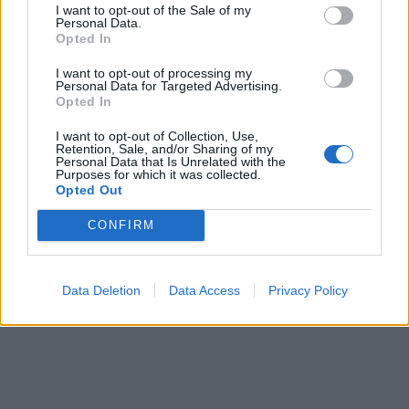
spingono per risparmi di efficienza eccessivamente
I want to opt-out of the Sale of my
Personal Data.
ottimistici derivanti dall'AI, e il
61%
ritiene che ciò stia
Opted In
spostando l'attenzione dall'efficacia del marketing.
I want to opt-out of processing my
Nuovo modello di agenzia per il 62% degli intervistati
Personal Data for Targeted Advertising.
Opted In
Il
20%
degli intervistati afferma di aver ristrutturato e
incentivato i team per migliorare la produttività
I want to opt-out of Collection, Use,
creativa; il
25%
ha creato dei comitati creativi per
Retention, Sale, and/or Sharing of my
Personal Data that Is Unrelated with the
rivedere e commentare il proprio lavoro, stimolare e
Purposes for which it was collected.
mettere in discussione le idee; il
62%
ritiene che per il
Opted Out
futuro sia necessario un nuovo modello di agenzia con
CONFIRM
un numero inferiore di persone altamente qualificate; e
il
66%
afferma che il marketing offre concrete
opportunità a chi valorizza la creatività nella propria
Data Deletion
Data Access
Privacy Policy
professione.