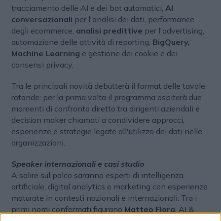
tracciamento delle AI e dei bot automatici,
AI
conversazionali
per l'analisi dei dati, performance
degli ecommerce,
analisi predittive
per l'advertising,
automazione delle attività di reporting,
BigQuery,
Machine Learning
e gestione dei cookie e dei
consensi privacy.
Tra le principali novità debutterà il format delle tavole
rotonde: per la prima volta il programma ospiterà due
momenti di confronto diretto tra dirigenti aziendali e
decision maker chiamati a condividere approcci,
esperienze e strategie legate all'utilizzo dei dati nelle
organizzazioni.
Speaker internazionali e casi studio
A salire sul palco saranno esperti di intelligenza
artificiale, digital analytics e marketing con esperienze
maturate in contesti nazionali e internazionali. Tra i
primi nomi confermati figurano
Matteo Flora
, AI &
Corporate Reputation Expert e founder di
The Fool
;