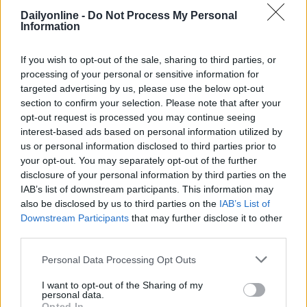
Matteo Zambon
, product evangelist di
Stape
e co-
Dailyonline -
Do Not Process My Personal
Information
fondatore di
Tag Manager Italia
;
Gabriele Franco
,
esperto di Marketing Mix Modeling e founder di
If you wish to opt-out of the sale, sharing to third parties, or
Cassandra
;
Emanuele Urbani
, head of operations di
processing of your personal or sensitive information for
SEED Digital
;
Ilaria Bellettini
, marketing manager di
targeted advertising by us, please use the below opt-out
t.bd (think by diennea)
;
Gabriele Contilli
, general
section to confirm your selection. Please note that after your
manager di
ISPD Italia
.
opt-out request is processed you may continue seeing
interest-based ads based on personal information utilized by
A rafforzare il profilo internazionale dell'evento
us or personal information disclosed to third parties prior to
arriveranno inoltre
Lukas Grebe
, senior lead digital
your opt-out. You may separately opt-out of the further
analytics con un passato in
UNICEF
, e
Lukáš Čech
,
disclosure of your personal information by third parties on the
digital analytics manager di
DHL
. I loro interventi
IAB’s list of downstream participants. This information may
saranno tradotti in tempo reale e offriranno una
also be disclosed by us to third parties on the
IAB’s List of
prospettiva maturata all'interno di organizzazioni
Downstream Participants
that may further disclose it to other
complesse e attive su scala globale.
third parties.
Personal Data Processing Opt Outs
"I feedback raccolti dopo le ultime edizioni sono chiari:
serve sempre più spazio per
strategie di analisi e
I want to opt-out of the Sharing of my
gestione dei dati
con un impatto concreto sul
personal data.
Opted In