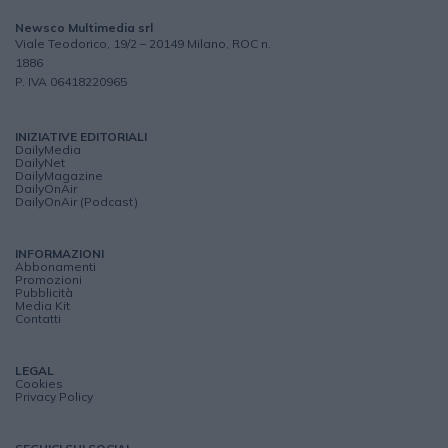
Newsco Multimedia srl
Viale Teodorico, 19/2 – 20149 Milano, ROC n.
1886
P. IVA 06418220965
INIZIATIVE EDITORIALI
DailyMedia
DailyNet
DailyMagazine
DailyOnAir
DailyOnAir (Podcast)
INFORMAZIONI
Abbonamenti
Promozioni
Pubblicità
Media Kit
Contatti
LEGAL
Cookies
Privacy Policy