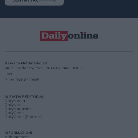
Newsco Multimedia srl
Viale Teodorico, 19/2 – 20149 Milano, ROC n.
1886
P. IVA 06418220965
INIZIATIVE EDITORIALI
DailyMedia
DailyNet
DailyMagazine
DailyOnAir
DailyOnAir (Podcast)
INFORMAZIONI
Abbonamenti