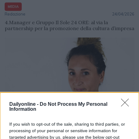
MEDIA
Redazione
24/04/2026
4.Manager e Gruppo Il Sole 24 ORE: al via la
partnership per la promozione della cultura d’impresa
Dailyonline -
Do Not Process My Personal
Information
MEDIA
If you wish to opt-out of the sale, sharing to third parties, or
Davide Sechi
23/04/2026
processing of your personal or sensitive information for
ScuolaZoo accelera sul 2026: media network,
targeted advertising by us, please use the below opt-out