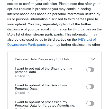
community e progetti edu per diventare la
section to confirm your selection. Please note that after your
piattaforma di riferimento della Gen Z e Gen Alpha
opt-out request is processed you may continue seeing
interest-based ads based on personal information utilized by
us or personal information disclosed to third parties prior to
your opt-out. You may separately opt-out of the further
disclosure of your personal information by third parties on the
IAB’s list of downstream participants. This information may
also be disclosed by us to third parties on the
IAB’s List of
Downstream Participants
that may further disclose it to other
third parties.
Personal Data Processing Opt Outs
I want to opt-out of the Sharing of my
personal data.
MEDIA
Opted In
Vittorio Parazzoli
21/04/2026
I want to opt-out of the Sale of my
DBI di Gianni Vallardi e Roberto Briglia ha raggiunto
Personal Data.
nel 2025 i 33 milioni di fatturato e continua nell’M&A
Opted In
acquisendo Editoriale Farlastrada
I want to opt-out of processing my
Personal Data for Targeted Advertising.