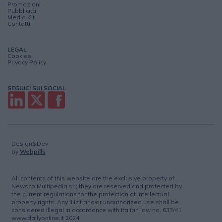
Promozioni
Pubblicità
Media Kit
Contatti
LEGAL
Cookies
Privacy Policy
SEGUICI SUI SOCIAL
Design&Dev
by
Webpills
All contents of this website are the exclusive property of
Newsco Multipedia srl; they are reserved and protected by
the current regulations for the protection of intellectual
property rights. Any illicit and/or unauthorized use shall be
considered illegal in accordance with Italian law no. 633/41.
www.dailyonline.it 2024