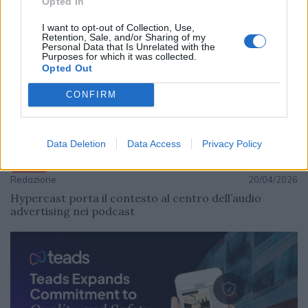
Opted In
I want to opt-out of Collection, Use,
Retention, Sale, and/or Sharing of my
Personal Data that Is Unrelated with the
Purposes for which it was collected.
Opted Out
CONFIRM
Data Deletion
Data Access
Privacy Policy
MEDIA
Redazione
20/04/2026
Hypercast porta il contesto al centro dell’audio
advertising nei podcast