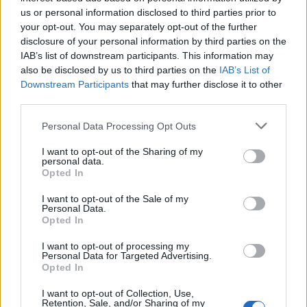
Mattarella
e a
Giulio Andreotti
; poi
Alessandro
us or personal information disclosed to third parties prior to
Barbero
in
1848. L'Europa in rivolta
(sui
your opt-out. You may separately opt-out of the further
cambiamenti geopolitici dell'800),
Luciano
, dedicato a
disclosure of your personal information by third parties on the
Luciano Ligabue
, e
Aldair. Cuore giallorosso
.
IAB’s list of downstream participants. This information may
also be disclosed by us to third parties on the
IAB’s List of
Sport: oltre 15.000 ore di diretta
Downstream Participants
that may further disclose it to other
Queste sono solo alcune delle novità in
third parties.
programmazione nei prossimi mesi su Sky e
Now
, la
Personal Data Processing Opt Outs
OTT del broadcaster, e sulla sua tv in chiaro TV8. Ai
film, alle serie straniere — tra cui
Kill Jackie
con
I want to opt-out of the Sharing of my
Catherine Zeta-Jones
—, ai film nazionali e non, si
personal data.
Opted In
aggiunge l'offerta sportiva, che porterà oltre 15.000
ore di diretta e più di 3.000 appuntamenti.
I want to opt-out of the Sale of my
Personal Data.
Opted In
Grande protagonista della nuova stagione il calcio, in
campo già da luglio con le amichevoli internazionali di
I want to opt-out of processing my
Inter, Juventus, Milan
e
Napoli
, oltre allo spareggio di
Personal Data for Targeted Advertising.
Opted In
UEFA Conference League
dell'
Atalanta
. Dal 22
agosto torna la
Serie A Enilive
con tre partite per
I want to opt-out of Collection, Use,
turno inclusi quattro big match. Ripartono ad agosto la
Retention, Sale, and/or Sharing of my