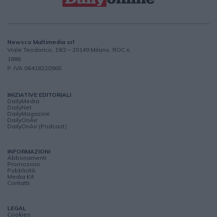
Newsco Multimedia srl
Viale Teodorico, 19/2 – 20149 Milano, ROC n.
1886
P. IVA 06418220965
INIZIATIVE EDITORIALI
DailyMedia
DailyNet
DailyMagazine
DailyOnAir
DailyOnAir (Podcast)
INFORMAZIONI
Abbonamenti
Promozioni
Pubblicità
Media Kit
Contatti
LEGAL
Cookies