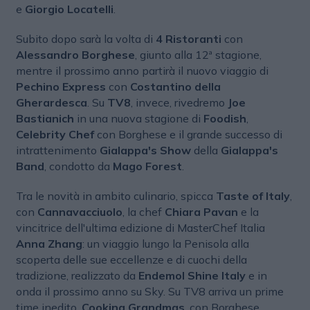
e
Giorgio Locatelli
.
Subito dopo sarà la volta di
4 Ristoranti
con
Alessandro Borghese
, giunto alla 12ª stagione,
mentre il prossimo anno partirà il nuovo viaggio di
Pechino Express
con
Costantino della
Gherardesca
. Su
TV8
, invece, rivedremo
Joe
Bastianich
in una nuova stagione di
Foodish
,
Celebrity Chef
con Borghese e il grande successo di
intrattenimento
Gialappa's Show
della
Gialappa's
Band
, condotto da
Mago Forest
.
Tra le novità in ambito culinario, spicca
Taste of Italy
,
con
Cannavacciuolo
, la chef
Chiara Pavan
e la
vincitrice dell'ultima edizione di MasterChef Italia
Anna Zhang
: un viaggio lungo la Penisola alla
scoperta delle sue eccellenze e di cuochi della
tradizione, realizzato da
Endemol Shine Italy
e in
onda il prossimo anno su Sky. Su TV8 arriva un prime
time inedito,
Cooking Grandmas
, con Borghese,