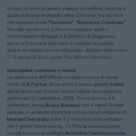
«Dopo 23 anni di questo viaggio incredibile, durante il
quale abbiamo realizzato oltre 100 serie, tra cui titoli
che restano come
"Gomorra"
, "
Romanzo Criminale"
fino alle più recenti, e ho visto passare quattro
amministratori delegati e 5 direttori di programmi,
lascio a Emanuele Marchesi il compito di portare
avanti la nostra visione editoriale», dichiara Hartmann
— il «tocco di Sky», come l'ha definito Marchesi.
Unscripted: conferme e novità
La narrazione dell'offerta intrattenimento & show
inizia da
X Factor
, dove arriva il nuovo giurato
Irama
,
già al lavoro per trovare i nuovi talenti da proporre a
partire dal 10 settembre 2026. Prima ancora, il 6
settembre, torna
Bruno Barbieri
con 4 Hotel: lo chef
sarà poi in onda da dicembre con la nuova stagione di
MasterChef Italia
(oltre 1,2 milioni di telespettatori
nei 7 giorni l'anno scorso, +170% la conversazione
social) insieme ai colleghi
Antonino Cannavacciuolo