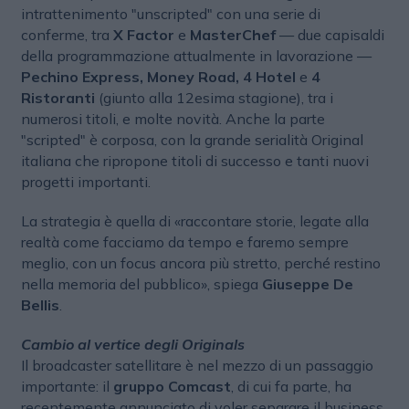
intrattenimento "unscripted" con una serie di
conferme, tra
X Factor
e
MasterChef
— due capisaldi
della programmazione attualmente in lavorazione —
Pechino Express, Money Road, 4 Hotel
e
4
Ristoranti
(giunto alla 12esima stagione), tra i
numerosi titoli, e molte novità. Anche la parte
"scripted" è corposa, con la grande serialità Original
italiana che ripropone titoli di successo e tanti nuovi
progetti importanti.
La strategia è quella di «raccontare storie, legate alla
realtà come facciamo da tempo e faremo sempre
meglio, con un focus ancora più stretto, perché restino
nella memoria del pubblico», spiega
Giuseppe De
Bellis
.
Cambio al vertice degli Originals
Il broadcaster satellitare è nel mezzo di un passaggio
importante: il
gruppo Comcast
, di cui fa parte, ha
recentemente annunciato di voler separare il business