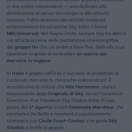
in due entità indipendenti — una dedicata alla
distribuzione di servizi tecnologici e alle attività
wireless, l'altra dedicata alle attività media ed
entertainment tra cui anche Sky, sotto il brand
NBCUniversal
. Nel Regno Unito, sempre Sky ha dato il
via all'acquisizione della piattaforma streaming
Itvx
del
gruppo Itv
che, se andrà a buon fine, darà vita a un
operatore in grado di controllare
un quinto del
mercato tv inglese
.
In
Italia
il gruppo rafforza il suo ruolo di produttore di
contenuti, non solo tv ma anche videopodcast. È
recentissima la notizia che
Nils Hartmann
, storico
responsabile degli
Originals di Sky
, lascia l'incarico di
Executive Vice President Sky Studios Italia. Al suo
posto, dal
1° agosto
, ci sarà
Emanuele Marchesi
, che
riporterà a De Bellis e manterrà il coordinamento
strategico con
Cécile Frout-Coutaz
, che guida
Sky
Studios
a livello di gruppo.