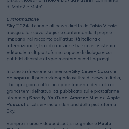
pista. A
Rosario Triolo
e
Mattia Pasini
il commento
di Moto2 e Moto3.
L'informazione
Sky TG24
, il canale all news diretto da
Fabio Vitale
,
inaugura la nuova stagione confermando il proprio
impegno nel racconto dell'attualità italiana e
internazionale, tra informazione tv e un ecosistema
editoriale multipiattaforma capace di dialogare con
pubblici diversi e di sperimentare nuovi linguaggi.
In questa direzione si inserisce
Sky Cube – Cosa c'è
da sapere
, il primo videopodcast live di news in Italia,
che ogni giorno offre un appuntamento dedicato ai
grandi temi dell'attualità, pubblicato sulle piattaforme
streaming
Spotify, YouTube, Amazon Music
e
Apple
Podcast
e sul servizio on demand della piattaforma
Sky.
Sempre in area videopodcast, si segnalano
Pablo