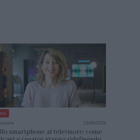
DIA
azione
22/06/2026
llo smartphone al televisore: come
dcast e creator stanno ridefinendo