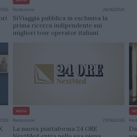
MEDIA
Redazione
26/06/2026
2026
SiViaggia pubblica in esclusiva la
ori
prima ricerca indipendente sui
migliori tour operator italiani
MEDIA
ME
Redazione
23/06/2026
Red
2026
La nuova piattaforma 24 ORE
Da
X
NextMed entra nella sua piena
vo