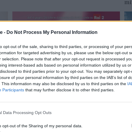
mi
e -
Do Not Process My Personal Information
to opt-out of the sale, sharing to third parties, or processing of your per
formation for targeted advertising by us, please use the below opt-out s
r selection. Please note that after your opt-out request is processed y
eing interest-based ads based on personal information utilized by us or
disclosed to third parties prior to your opt-out. You may separately opt-
losure of your personal information by third parties on the IAB’s list of
ME
MEDIA
. This information may also be disclosed by us to third parties on the
IA
Red
Redazione
10/06/2026
Participants
that may further disclose it to other third parties.
Al
Evolution Group rafforza la strategia
2026
st
digitale di PizzaGirls nel debutto nel
ma
de
daytime di Rai 2
l Data Processing Opt Outs
o opt-out of the Sharing of my personal data.