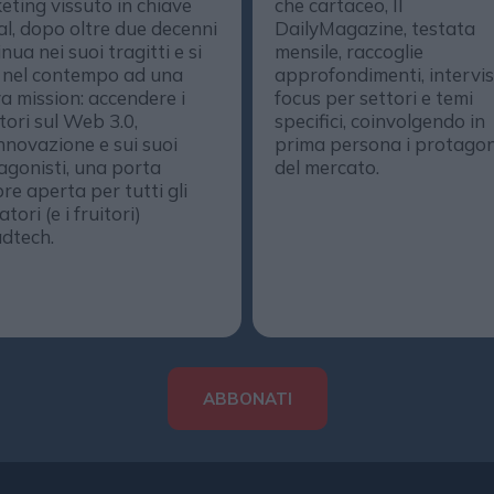
eting vissuto in chiave
che cartaceo, Il
al, dopo oltre due decenni
DailyMagazine, testata
nua nei suoi tragitti e si
mensile, raccoglie
 nel contempo ad una
approfondimenti, intervis
a mission: accendere i
focus per settori e temi
ttori sul Web 3.0,
specifici, coinvolgendo in
innovazione e sui suoi
prima persona i protagon
agonisti, una porta
del mercato.
re aperta per tutti gli
tori (e i fruitori)
adtech.
ABBONATI