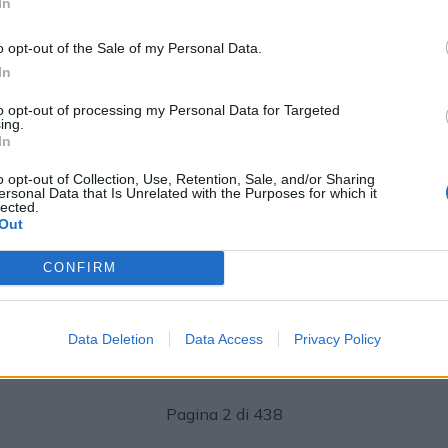
In
o opt-out of the Sale of my Personal Data.
In
to opt-out of processing my Personal Data for Targeted
ing.
In
o opt-out of Collection, Use, Retention, Sale, and/or Sharing
ersonal Data that Is Unrelated with the Purposes for which it
MEDIA
lected.
Out
Silvia Antonini
21/05/2026
2026
RadioMediaset: trend positivo per
CONFIRM
l’adv nei primi 4 mesi del 2026, al via il
ovi
105 Summer Festival
Data Deletion
Data Access
Privacy Policy
Pagina 2 di 438