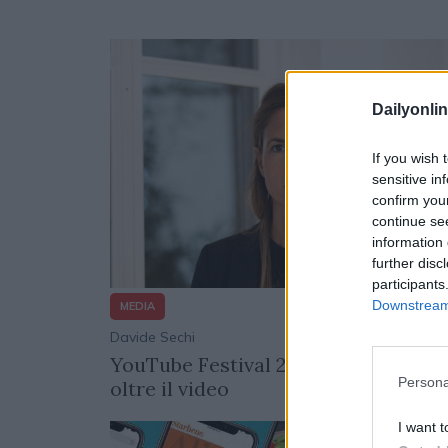
Dailyonlin
If you wish 
sensitive in
confirm you
continue se
information 
further disc
participants
Downstream 
MEDIA
Davide Sechi
11/06/
YouTube Festival 2026: la piattafor
Persona
oltre il video
I want t