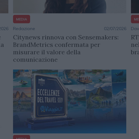
ME
MEDIA
Dav
Redazione
02/07/2026
2026
RT
Citynews rinnova con Sensemakers:
c
ne
BrandMetrics confermata per
la
br
misurare il valore della
comunicazione