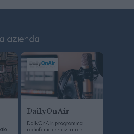
tua azienda
Daily
DailyOnAir
(Podc
DailyOnAir, programma
tale
radiofonico realizzato in
Le novità,