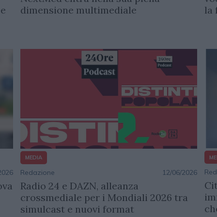
dimensione multimediale
la
 e
ME
MEDIA
Red
2026
Redazione
12/06/2026
Ci
ova
Radio 24 e DAZN, alleanza
im
crossmediale per i Mondiali 2026 tra
ch
simulcast e nuovi format