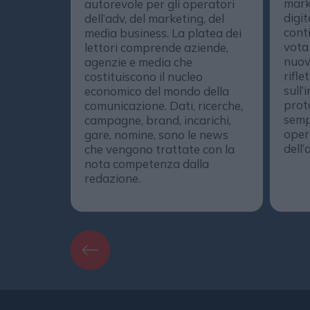
mark
autorevole per gli operatori
digit
dell’adv, del marketing, del
conti
media business. La platea dei
vota
lettori comprende aziende,
nuov
agenzie e media che
rifle
costituiscono il nucleo
sull’
economico del mondo della
prot
comunicazione. Dati, ricerche,
semp
campagne, brand, incarichi,
opera
gare, nomine, sono le news
dell’
che vengono trattate con la
nota competenza dalla
redazione.