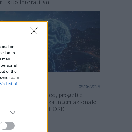
ni-sito interattivo
sonal or
ection to
ou may
 personal
out of the
 downstream
DIA
B’s List of
azione
09/06/2026
 via 24 ORE NextMed, progetto
rategico di rilevanza internazionale
l Gruppo Il Sole 24 ORE