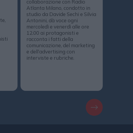
collaborazione con Radio
strategie
Atlanta Milano, condotto in
media, de
studio da Davide Sechi e Silvia
marketing
te,
Antonini, dà voce ogni
comunica
mercoledì e venerdì alle ore
protagoni
12.00 ai protagonisti e
DailyOnA
isti
racconta i fatti della
il progr
comunicazione, del marketing
realizzat
e dell’advertising con
DailyMedi
interviste e rubriche.
DailyMag
podcast. 
Spotify, 
Amazon M