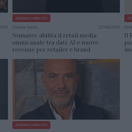
AZ
AZIENDE E MERCATI
Red
2026
Davide Sechi
27/04/2026
Il
Numatec abilita il retail media
pa
omnicanale tra dati, AI e nuove
in
revenue per retailer e brand
AZIENDE E MERCATI