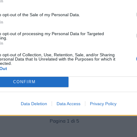
In
o opt-out of the Sale of my Personal Data.
In
to opt-out of processing my Personal Data for Targeted
ing.
In
o opt-out of Collection, Use, Retention, Sale, and/or Sharing
AZIENDE E MERCATI
ersonal Data that Is Unrelated with the Purposes for which it
lected.
2025
Redazione
11/11/2025
Out
AdKaora lancia il primo white paper
sul retail media in farmacia e apre una
CONFIRM
nuova era per il marketing del futuro
Data Deletion
Data Access
Privacy Policy
Pagina 1 di 5