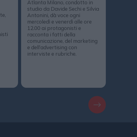
Atlanta Milano, condotto in
media, de
studio da Davide Sechi e Silvia
marketing
te,
Antonini, dà voce ogni
comunica
mercoledì e venerdì alle ore
protagoni
12.00 ai protagonisti e
DailyOnA
isti
racconta i fatti della
il progr
comunicazione, del marketing
realizzat
e dell’advertising con
DailyMedi
interviste e rubriche.
DailyMag
podcast. 
Spotify, 
Amazon M