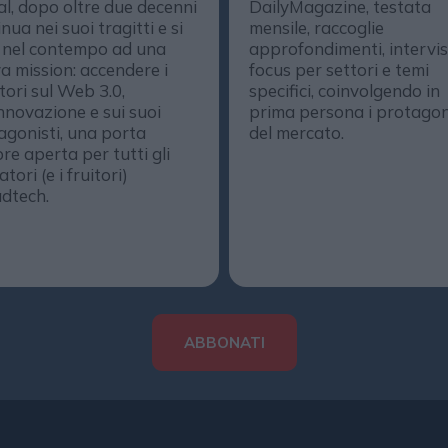
al, dopo oltre due decenni
DailyMagazine, testata
nua nei suoi tragitti e si
mensile, raccoglie
 nel contempo ad una
approfondimenti, intervis
a mission: accendere i
focus per settori e temi
ttori sul Web 3.0,
specifici, coinvolgendo in
innovazione e sui suoi
prima persona i protagon
agonisti, una porta
del mercato.
re aperta per tutti gli
tori (e i fruitori)
adtech.
ABBONATI