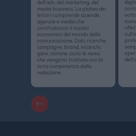
digit
dell’adv, del marketing, del
conti
media business. La platea dei
vota
lettori comprende aziende,
nuov
agenzie e media che
rifle
costituiscono il nucleo
sull’
economico del mondo della
prot
comunicazione. Dati, ricerche,
semp
campagne, brand, incarichi,
opera
gare, nomine, sono le news
dell’
che vengono trattate con la
nota competenza dalla
redazione.