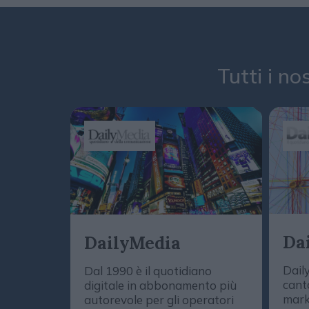
Tutti i no
Da
DailyMedia
Dail
Dal 1990 è il quotidiano
cant
digitale in abbonamento più
mark
autorevole per gli operatori