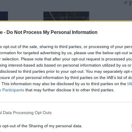
e 
e -
Do Not Process My Personal Information
to opt-out of the sale, sharing to third parties, or processing of your per
formation for targeted advertising by us, please use the below opt-out s
r selection. Please note that after your opt-out request is processed y
eing interest-based ads based on personal information utilized by us or
disclosed to third parties prior to your opt-out. You may separately opt-
losure of your personal information by third parties on the IAB’s list of
AZIENDE E MERCATI
EV
. This information may also be disclosed by us to third parties on the
IA
2025
Redazione
25/11/2025
Red
Participants
that may further disclose it to other third parties.
 le
BBoard Services e Danone Activia
Fo
insieme in un progetto pilota per il
cr
retail media
l Data Processing Opt Outs
o opt-out of the Sharing of my personal data.