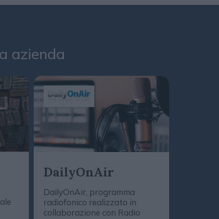
tua azienda
Daily
DailyOnAir
(Podc
DailyOnAir, programma
tale
radiofonico realizzato in
Le novità,
collaborazione con Radio
strategie