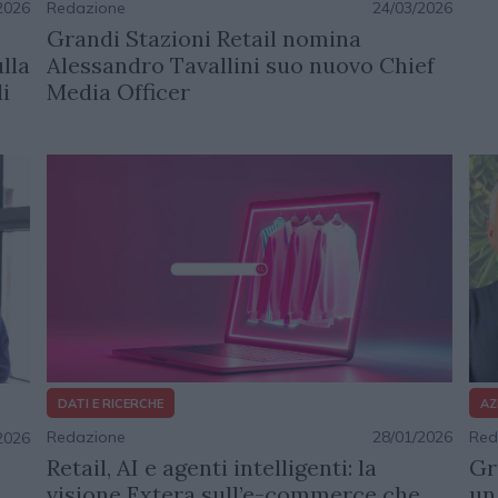
Redazione
24/03/2026
2026
Grandi Stazioni Retail nomina
Alessandro Tavallini suo nuovo Chief
lla
Media Officer
i
DATI E RICERCHE
AZ
Redazione
28/01/2026
Red
2026
Retail, AI e agenti intelligenti: la
Gr
visione Extera sull’e-commerce che
un 