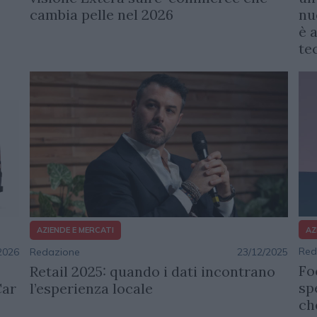
cambia pelle nel 2026
nu
è 
te
AZ
AZIENDE E MERCATI
Red
2026
Redazione
23/12/2025
Fo
Retail 2025: quando i dati incontrano
sp
Car
l’esperienza locale
ch