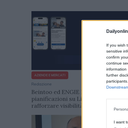
Dailyonlin
If you wish 
sensitive in
confirm you
continue se
information 
further disc
AZIENDE E MERCATI
participants
Redazione
17/12/
Downstream 
Beintoo ed ENGIE Italia raccontano
pianificazioni su Lidl Plus App per
rafforzare visibilità e conversioni
Persona
I want t