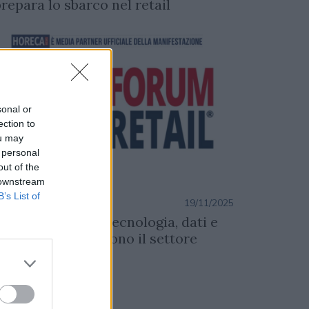
prepara lo sbarco nel retail
sonal or
ection to
ou may
 personal
out of the
 downstream
ENTI
B’s List of
azione
19/11/2025
rum Retail 2025: tecnologia, dati e
eatività ridefiniscono il settore