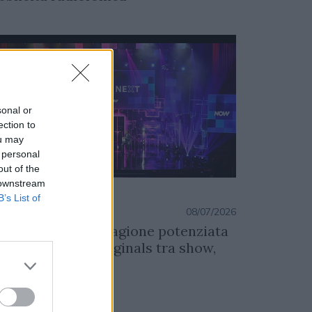
sonal or
ection to
ou may
 personal
out of the
 downstream
DIA
B’s List of
ia Antonini
08/07/2026
y: con la nuova stagione potenziata
 produzione di Originals tra show,
ie e film