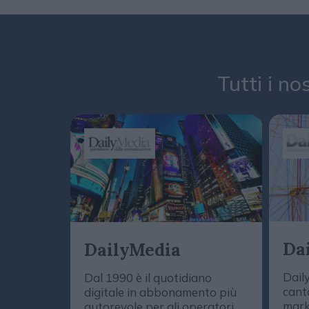
Tutti i no
Da
DailyMedia
Dail
Dal 1990 è il quotidiano
cant
digitale in abbonamento più
mark
autorevole per gli operatori