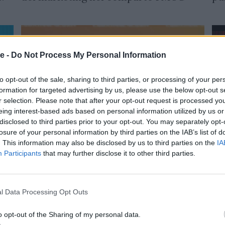
e -
Do Not Process My Personal Information
to opt-out of the sale, sharing to third parties, or processing of your per
formation for targeted advertising by us, please use the below opt-out s
r selection. Please note that after your opt-out request is processed y
eing interest-based ads based on personal information utilized by us or
disclosed to third parties prior to your opt-out. You may separately opt-
losure of your personal information by third parties on the IAB’s list of
ME
MEDIA
. This information may also be disclosed by us to third parties on the
IA
Silv
2026
Silvia Antonini
09/07/2026
Participants
that may further disclose it to other third parties.
Sk
ia
La7: a ottobre debutta la nuova
la
piattaforma OTT La7 Play, bene ascolti
ser
e raccolta
l Data Processing Opt Outs
o opt-out of the Sharing of my personal data.