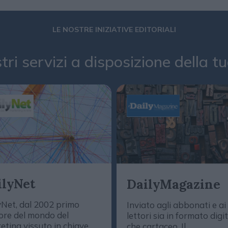
LE NOSTRE INIZIATIVE EDITORIALI
stri servizi a disposizione della 
ilyNet
DailyMagazine
yNet, dal 2002 primo
Inviato agli abbonati e ai
ore del mondo del
lettori sia in formato digi
eting vissuto in chiave
che cartaceo, Il