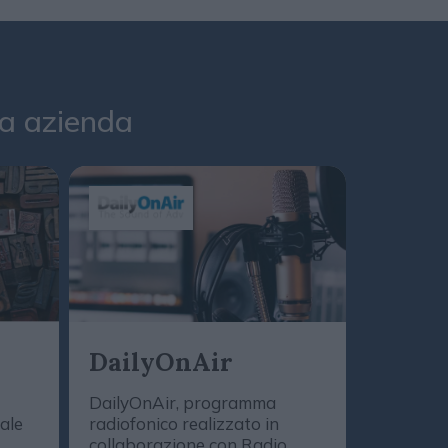
tua azienda
Daily
DailyOnAir
(Podc
DailyOnAir, programma
tale
radiofonico realizzato in
Le novità,
collaborazione con Radio