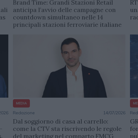
RT
Brand Time: Grandi Stazioni Retail
ali
un
anticipa l’avvio delle campagne con
as
ra
countdown simultaneo nelle 14
principali stazioni ferroviarie italiane
MEDIA
ME
2026
Redazione
14/07/2026
Red
Dal soggiorno di casa al carrello:
GR
-
come la CTV sta riscrivendo le regole
fo
.
del marketing nel comparto FMCG
pu