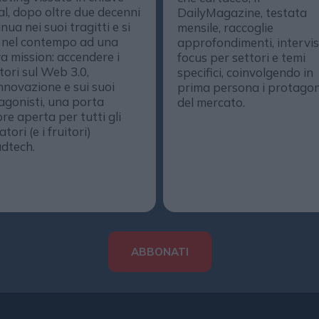
al, dopo oltre due decenni
DailyMagazine, testata
nua nei suoi tragitti e si
mensile, raccoglie
 nel contempo ad una
approfondimenti, intervis
a mission: accendere i
focus per settori e temi
ttori sul Web 3.0,
specifici, coinvolgendo in
innovazione e sui suoi
prima persona i protagon
agonisti, una porta
del mercato.
re aperta per tutti gli
tori (e i fruitori)
adtech.
ABBONATI