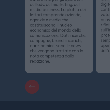
digit
dell’adv, del marketing, del
conti
media business. La platea dei
vota
lettori comprende aziende,
nuov
agenzie e media che
rifle
costituiscono il nucleo
sull’
economico del mondo della
prot
comunicazione. Dati, ricerche,
semp
campagne, brand, incarichi,
opera
gare, nomine, sono le news
dell’
che vengono trattate con la
nota competenza dalla
redazione.