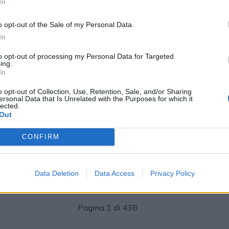
In
o opt-out of the Sale of my Personal Data.
In
to opt-out of processing my Personal Data for Targeted
ing.
In
o opt-out of Collection, Use, Retention, Sale, and/or Sharing
MEDIA
ersonal Data that Is Unrelated with the Purposes for which it
lected.
Vittorio Parazzoli
06/07/2026
2026
Out
Rai Pubblicità vola al +10% circa nei
primi 7 mesi grazie ai Mondiali
CONFIRM
Data Deletion
Data Access
Privacy Policy
Pagina 1 di 438