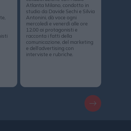
strategie
Atlanta Milano, condotto in
media, de
studio da Davide Sechi e Silvia
marketing
te,
Antonini, dà voce ogni
comunica
mercoledì e venerdì alle ore
protagoni
12.00 ai protagonisti e
DailyOnA
isti
racconta i fatti della
il progr
comunicazione, del marketing
realizzat
e dell’advertising con
DailyMedi
interviste e rubriche.
DailyMag
podcast. 
Spotify, 
Amazon M