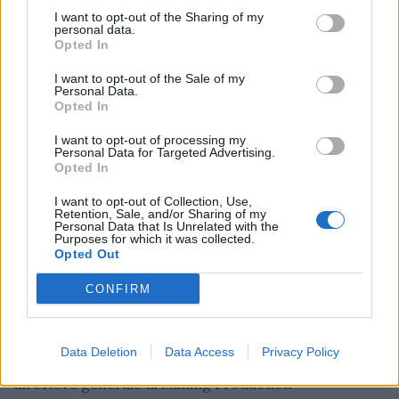
Redazione
03/06/2026
I want to opt-out of the Sharing of my
personal data.
Stefano Ferranti, founder di Strategie per Agenzia, ci
Opted In
ha parlato di PMI della comunicazione tra fragilità e
trasformazione
I want to opt-out of the Sale of my
Personal Data.
Opted In
I want to opt-out of processing my
Personal Data for Targeted Advertising.
Opted In
I want to opt-out of Collection, Use,
Retention, Sale, and/or Sharing of my
Personal Data that Is Unrelated with the
Purposes for which it was collected.
Opted Out
CONFIRM
PUNTATA
Redazione
29/05/2026
Festival e live entertainment: la nuova geografia tra
Data Deletion
Data Access
Privacy Policy
identità e territori. Ne parliamo con Fulvio De Rosa,
direttore generale di Shining Production