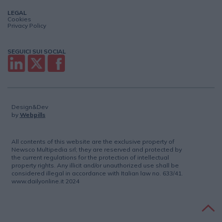
LEGAL
Cookies
Privacy Policy
SEGUICI SUI SOCIAL
Design&Dev
by
Webpills
All contents of this website are the exclusive property of
Newsco Multipedia srl; they are reserved and protected by
the current regulations for the protection of intellectual
property rights. Any illicit and/or unauthorized use shall be
considered illegal in accordance with Italian law no. 633/41.
www.dailyonline.it 2024