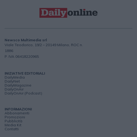
Newsco Multimedia srl
Viale Teodorico, 19/2 – 20149 Milano, ROC n.
1886
P. IVA 06418220965
INIZIATIVE EDITORIALI
DailyMedia
DailyNet
DailyMagazine
DailyOnAir
DailyOnAir (Podcast)
INFORMAZIONI
Abbonamenti
Promozioni
Pubblicità
Media Kit
Contatti