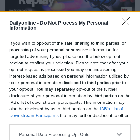
Dailyonline -
Do Not Process My Personal
PUNTATA
Information
Redazione
05/06/2026
Il welfare aziendale diventa fintech: semplice,
If you wish to opt-out of the sale, sharing to third parties, or
accessibile, universale. Ne parliamo con Giorgio
processing of your personal or sensitive information for
Seveso, CEO e co-founder di Tundr
targeted advertising by us, please use the below opt-out
section to confirm your selection. Please note that after your
opt-out request is processed you may continue seeing
interest-based ads based on personal information utilized by
us or personal information disclosed to third parties prior to
your opt-out. You may separately opt-out of the further
disclosure of your personal information by third parties on the
IAB’s list of downstream participants. This information may
also be disclosed by us to third parties on the
IAB’s List of
Downstream Participants
that may further disclose it to other
third parties.
Personal Data Processing Opt Outs
PUNTATA