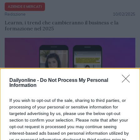
AZIENDE E MERCATI
Redazione
10/02/2025
Learnn, i trend che cambieranno il business e la
formazione nel 2025
Dailyonline -
Do Not Process My Personal
Information
If you wish to opt-out of the sale, sharing to third parties, or
processing of your personal or sensitive information for
targeted advertising by us, please use the below opt-out
AZIENDE E MERCATI
section to confirm your selection. Please note that after your
Redazione
06/02/2025
opt-out request is processed you may continue seeing
interest-based ads based on personal information utilized by
Mediamond insieme a Samsung per promuovere le
us or personal information disclosed to third parties prior to