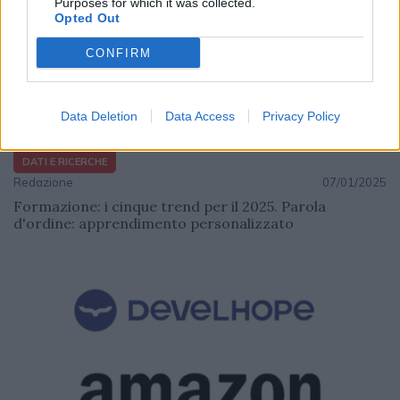
Purposes for which it was collected.
Opted Out
CONFIRM
Data Deletion
Data Access
Privacy Policy
DATI E RICERCHE
Redazione
07/01/2025
Formazione: i cinque trend per il 2025. Parola
d'ordine: apprendimento personalizzato