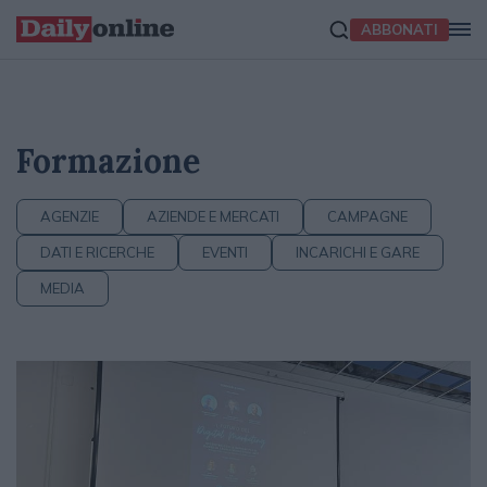
ABBONATI
Formazione
AGENZIE
AZIENDE E MERCATI
CAMPAGNE
DATI E RICERCHE
EVENTI
INCARICHI E GARE
MEDIA