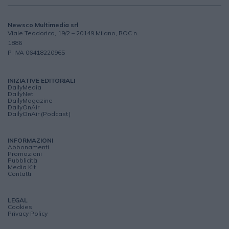
Newsco Multimedia srl
Viale Teodorico, 19/2 – 20149 Milano, ROC n.
1886
P. IVA 06418220965
INIZIATIVE EDITORIALI
DailyMedia
DailyNet
DailyMagazine
DailyOnAir
DailyOnAir (Podcast)
INFORMAZIONI
Abbonamenti
Promozioni
Pubblicità
Media Kit
Contatti
LEGAL
Cookies
Privacy Policy