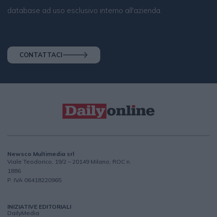
database ad uso esclusivo interno all'azienda.
CONTATTACI
Newsco Multimedia srl
Viale Teodorico, 19/2 – 20149 Milano, ROC n.
1886
P. IVA 06418220965
INIZIATIVE EDITORIALI
DailyMedia