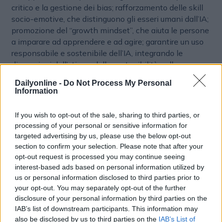
critico e la gestione dei bias; rafforzamento delle skill
socio-emotive, che distinguono gli esseri umani dall’IA;
promozione del “growth mindset”, che aiuta le persone
a imparare ad apprendere e ad agire; garantire un uso
responsabile e sostenibile dell’IA, integrando le
dimensioni dell’etica e della sostenibilità nelle
strategie di formazione e adozione. Tra le numerose
Dailyonline -
Do Not Process My Personal
sfide etiche legate all'uso dell'Intelligenza Artificiale,
Information
una delle più rilevanti riguarda il bilanciamento tra IA e
imperativi ambientali. La GenAI presenta un
If you wish to opt-out of the sale, sharing to third parties, or
paradosso: da un lato offre notevoli progressi
processing of your personal or sensitive information for
(previsioni climatiche, ottimizzazione delle
targeted advertising by us, please use the below opt-out
infrastrutture, ecc.), dall’altro è altamente energivora e
section to confirm your selection. Please note that after your
dipende da data center sempre più potenti. Oltre
opt-out request is processed you may continue seeing
all’importanza dell’eco-design e della sobrietà
interest-based ads based on personal information utilized by
us or personal information disclosed to third parties prior to
tecnologica, la formazione si configura come una leva
your opt-out. You may separately opt-out of the further
essenziale per promuoverne un uso responsabile.
disclosure of your personal information by third parties on the
Cegos supporta le aziende nella formazione e sviluppo
IAB’s list of downstream participants. This information may
delle competenze in IA.
Emanuele Castellani
,
also be disclosed by us to third parties on the
IAB’s List of