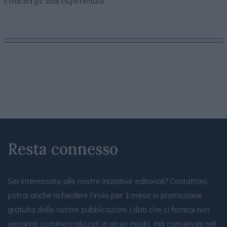
concierge dell’esperienza
Resta connesso
Sei interessato alle nostre iniziative editoriali? Contattaci,
potrai anche richiedere l’invio per 1 mese in promozione
gratuita delle nostre pubblicazioni. I dati che ci fornirai non
verranno commercializzati in alcun modo, ma conservati nel