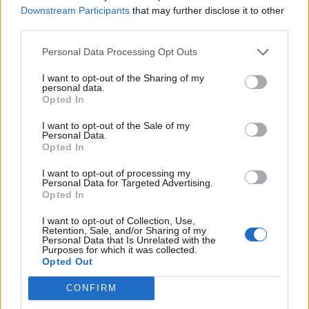
Executive Board Member del Gruppo Cegos e CEO di
Downstream Participants
that may further disclose it to other
Cegos Italia
, afferma: “L’accelerazione dell’IA
third parties.
generativa sta trasformando profondamente le
organizzazioni, ponendo sfide tecnologiche, etiche,
Personal Data Processing Opt Outs
sociali e umane. In Cegos abbiamo sempre aiutato i
I want to opt-out of the Sharing of my
clienti ad adottare le innovazioni tecnologiche
personal data.
conciliando etica e performance. Nell’era dell’AI è
Opted In
fondamentale per le aziende trovare un equilibrio tra
I want to opt-out of the Sale of my
performance ed etica, tenendo conto delle loro sfide
Personal Data.
specifiche e del loro livello di maturità in questo campo.
Opted In
Una cosa è certa: anche questa volta, lo sviluppo delle
I want to opt-out of processing my
competenze è una leva strategica che deve essere
Personal Data for Targeted Advertising.
attivata rapidamente per accompagnare questa
Opted In
profonda trasformazione.”
I want to opt-out of Collection, Use,
Retention, Sale, and/or Sharing of my
Personal Data that Is Unrelated with the
Purposes for which it was collected.
FORMAZIONE
AI
Opted Out
CONFIRM