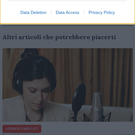
Data Deletion
Data Access
Privacy Policy
Altri articoli che potrebbero piacerti
AZIENDE E MERCATI