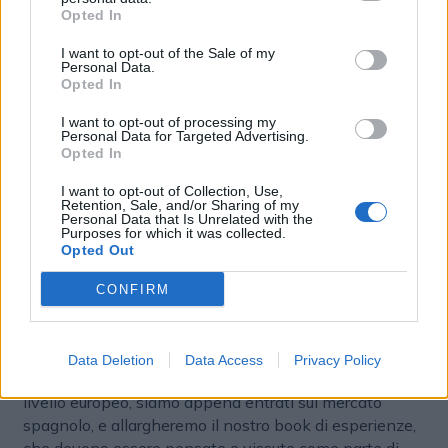
Opted In
possibilità di svolgere attività all’aria aperta. E così, di
conseguenza, anche il nostro marketing mix si è
I want to opt-out of the Sale of my
evoluto con una serie di attività offline, che vanno oltre
Personal Data.
Opted In
il performance marketing. Tra le attività non
convenzionali, ci piace il guerrilla marketing, magari
I want to opt-out of processing my
una campagna outdoor, come accaduto a Milano, la
Personal Data for Targeted Advertising.
Opted In
nostra prima in assoluto. Puntiamo a essere il brand
principale del settore».
I want to opt-out of Collection, Use,
Retention, Sale, and/or Sharing of my
Personal Data that Is Unrelated with the
Quali saranno i vostri prossimi step e come vi
Purposes for which it was collected.
auspicate che possa evolvere il mercato?
Opted Out
«Sul mercato le nostre aspettative sono positive, lo
CONFIRM
vediamo in forte crescita: si stima che sia destinato a
valere 32 miliardi di euro entro il 2028 a livello europeo
(e pensare che solo due anni fa, aveva la metà del
Data Deletion
Data Access
Privacy Policy
valore). Le opportunità sono infinite: ci espanderemo a
livello europeo, siamo appena entrati sul mercato
spagnolo, e allargheremo il nostro book di esperienze,