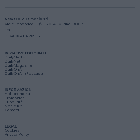
Newsco Multimedia srl
Viale Teodorico, 19/2 – 20149 Milano, ROC n.
1886
P. IVA 06418220965
INIZIATIVE EDITORIALI
DailyMedia
DailyNet
DailyMagazine
DailyOnAir
DailyOnAir (Podcast)
INFORMAZIONI
Abbonamenti
Promozioni
Pubblicità
Media Kit
Contatti
LEGAL
Cookies
Privacy Policy