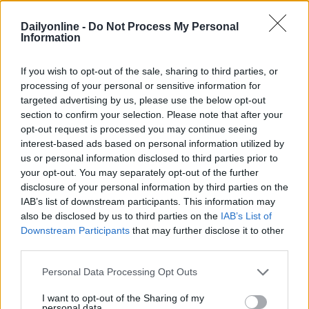
Dailyonline -
Do Not Process My Personal
Information
If you wish to opt-out of the sale, sharing to third parties, or
Altri podcast che potrebbero piacerti
processing of your personal or sensitive information for
targeted advertising by us, please use the below opt-out
section to confirm your selection. Please note that after your
PUNTATA
PUNTATA
opt-out request is processed you may continue seeing
interest-based ads based on personal information utilized by
us or personal information disclosed to third parties prior to
your opt-out. You may separately opt-out of the further
disclosure of your personal information by third parties on the
Redazione
01/04/2022
Redazione
30/03/2022
IAB’s list of downstream participants. This information may
Le evoluzioni dell'adv
Incontro con MOCA
also be disclosed by us to third parties on the
IAB’s List of
video online
interactive
Downstream Participants
that may further disclose it to other
third parties.
Personal Data Processing Opt Outs
I want to opt-out of the Sharing of my
personal data.