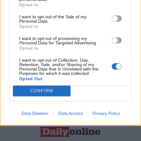
Opted In
Resta connesso
I want to opt-out of the Sale of my
Personal Data.
Opted In
Sei interessato alle nostre iniziative editoriali? Contattaci,
I want to opt-out of processing my
potrai anche richiedere l’invio per 1 mese in promozione
Personal Data for Targeted Advertising.
Opted In
gratuita delle nostre pubblicazioni. I dati che ci fornirai non
verranno commercializzati in alcun modo, ma conservati nel
I want to opt-out of Collection, Use,
Retention, Sale, and/or Sharing of my
database ad uso esclusivo interno all'azienda.
Personal Data that Is Unrelated with the
Purposes for which it was collected.
Opted Out
CONFIRM
CONTATTACI
Data Deletion
Data Access
Privacy Policy