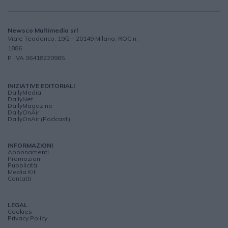
Newsco Multimedia srl
Viale Teodorico, 19/2 – 20149 Milano, ROC n.
1886
P. IVA 06418220965
INIZIATIVE EDITORIALI
DailyMedia
DailyNet
DailyMagazine
DailyOnAir
DailyOnAir (Podcast)
INFORMAZIONI
Abbonamenti
Promozioni
Pubblicità
Media Kit
Contatti
LEGAL
Cookies
Privacy Policy