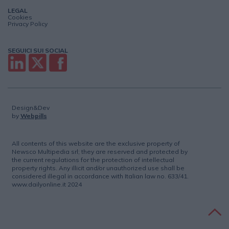
LEGAL
Cookies
Privacy Policy
SEGUICI SUI SOCIAL
Design&Dev
by
Webpills
All contents of this website are the exclusive property of
Newsco Multipedia srl; they are reserved and protected by
the current regulations for the protection of intellectual
property rights. Any illicit and/or unauthorized use shall be
considered illegal in accordance with Italian law no. 633/41.
www.dailyonline.it 2024