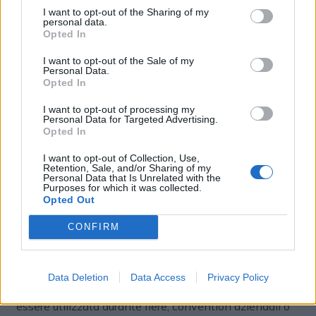
di più, ma permettono anche di comprendere
I want to opt-out of the Sharing of my
comportamenti e preferenze in ambienti ibridi, fisici e
personal data.
digitali. Possiamo sapere con quali contenuti le
Opted In
persone interagiscono maggiormente, su quali look
I want to opt-out of the Sale of my
tornano più spesso e quali esperienze generano più
Personal Data.
attenzione. Inoltre possiamo guidare l’utente
Opted In
attraverso domande che aiutano a costruire il look
I want to opt-out of processing my
completo e che restituiscono insight molto
Personal Data for Targeted Advertising.
interessanti sugli stili di vita e sulle preferenze».
Opted In
I want to opt-out of Collection, Use,
Quali saranno i prossimi sviluppi di Frame?
Retention, Sale, and/or Sharing of my
Personal Data that Is Unrelated with the
Purposes for which it was collected.
«Frame è una piattaforma estremamente versatile e
Opted Out
abbiamo già iniziato a testarla anche fuori dal fashion.
Un’esperienza realizzata durante un evento di B Digital
CONFIRM
sulla Costa Toscana ha mostrato ottimi risultati e ci ha
aperto prospettive molto interessanti nel mondo degli
eventi e dell’intrattenimento. Le applicazioni possono
Data Deletion
Data Access
Privacy Policy
essere molto ampie, sia nel B2C sia nel B2B. Può
essere utilizzata durante fiere, convention aziendali o