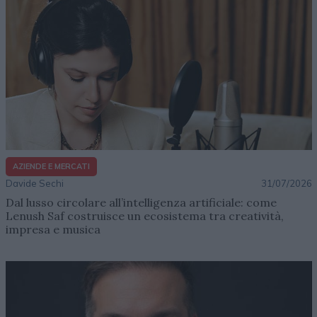
AZIENDE E MERCATI
Davide Sechi
31/07/2026
Dal lusso circolare all’intelligenza artificiale: come
Lenush Saf costruisce un ecosistema tra creatività,
impresa e musica