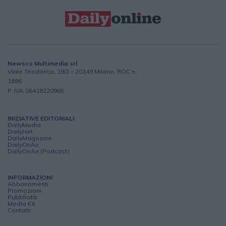
Newsco Multimedia srl
Viale Teodorico, 19/2 – 20149 Milano, ROC n.
1886
P. IVA 06418220965
INIZIATIVE EDITORIALI
DailyMedia
DailyNet
DailyMagazine
DailyOnAir
DailyOnAir (Podcast)
INFORMAZIONI
Abbonamenti
Promozioni
Pubblicità
Media Kit
Contatti