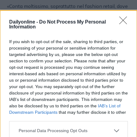
«Conta moltissimo, soprattutto nel fashion retail, dove
l’acquisto è strettamente legato all’identità,
all’immaginario e al senso di appartenenza. Offrire
Dailyonline -
Do Not Process My Personal
Information
esperienze immersive significa permettere alle
persone di sentirsi realmente dentro uno stile e di
condividere facilmente quei contenuti sui social. Per i
If you wish to opt-out of the sale, sharing to third parties, or
brand significa aumentare il tempo di interazione con il
processing of your personal or sensitive information for
targeted advertising by us, please use the below opt-out
consumatore, rafforzare il coinvolgimento e la
section to confirm your selection. Please note that after your
fidelizzazione, oltre a generare visibilità organica
opt-out request is processed you may continue seeing
attraverso la condivisione immediata. Tutte queste
interest-based ads based on personal information utilized by
interazioni, inoltre, possono essere misurate e
us or personal information disclosed to third parties prior to
restituiscono insight utili sia per valutare l’efficacia
your opt-out. You may separately opt-out of the further
dell’installazione sia per progettare attività future».
disclosure of your personal information by third parties on the
IAB’s list of downstream participants. This information may
Quale valore strategico hanno oggi i dati raccolti
also be disclosed by us to third parties on the
IAB’s List of
attraverso Frame su interazioni, preferenze e
Downstream Participants
that may further disclose it to other
comportamenti?
third parties.
«I dati non raccontano soltanto quali prodotti piacciono
Personal Data Processing Opt Outs