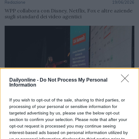
Redazione
19/06/2026
WPP collabora con Disney, Netflix, Fox e altre aziende
sugli standard dei video agentici
Dailyonline -
Do Not Process My Personal
Information
If you wish to opt-out of the sale, sharing to third parties, or
EVENTI
processing of your personal or sensitive information for
targeted advertising by us, please use the below opt-out
Redazione
18/06/2026
section to confirm your selection. Please note that after your
GA Summit 2026: l’intelligenza artificiale guida la
opt-out request is processed you may continue seeing
nuova frontiera dei dati per marketing e advertising
interest-based ads based on personal information utilized by