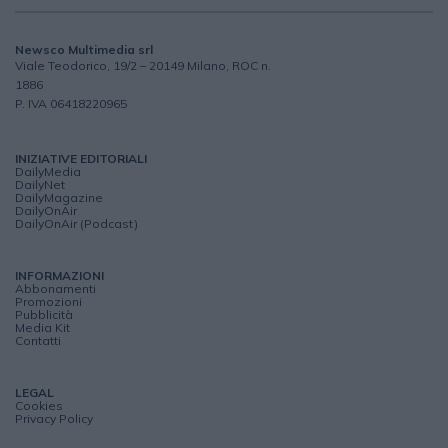
Newsco Multimedia srl
Viale Teodorico, 19/2 – 20149 Milano, ROC n.
1886
P. IVA 06418220965
INIZIATIVE EDITORIALI
DailyMedia
DailyNet
DailyMagazine
DailyOnAir
DailyOnAir (Podcast)
INFORMAZIONI
Abbonamenti
Promozioni
Pubblicità
Media Kit
Contatti
LEGAL
Cookies
Privacy Policy