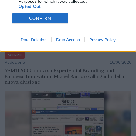
Purposes for which it was collected.
Opted Out
CONFIRM
Data Deletion
Data Access
Privacy Policy
AGENZIE
Redazione
16/06/2026
YAM112003 punta su Experiential Branding and
Business Innovation: Micael Barilaro alla guida della
nuova divisione