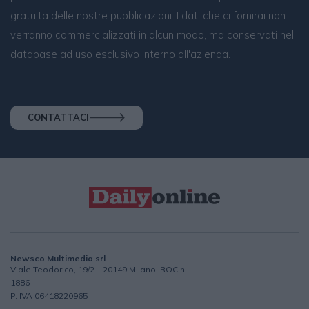
gratuita delle nostre pubblicazioni. I dati che ci fornirai non
verranno commercializzati in alcun modo, ma conservati nel
database ad uso esclusivo interno all'azienda.
CONTATTACI
Newsco Multimedia srl
Viale Teodorico, 19/2 – 20149 Milano, ROC n.
1886
P. IVA 06418220965