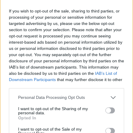
giornalisti ed editori nell’open web, creando
un’esperienza di approfondimento contestuale e
If you wish to opt-out of the sale, sharing to third parties, or
verificata.
processing of your personal or sensitive information for
targeted advertising by us, please use the below opt-out
Modello AI supportato advertising
section to confirm your selection. Please note that after your
Gli editori sembrano apprezzare non poco DeeperDive
opt-out request is processed you may continue seeing
perché porta la rivoluzione dell’AI direttamente sui loro
interest-based ads based on personal information utilized by
us or personal information disclosed to third parties prior to
siti, permettendo ai lettori di porre domande, avviare
your opt-out. You may separately opt-out of the further
conversazioni e scoprire contenuti affidabili in modi
disclosure of your personal information by third parties on the
completamente nuovi.
Adam Singolda, CEO di
IAB’s list of downstream participants. This information may
Taboola
, dichiara:. "Nel corso della mia carriera non ho
also be disclosed by us to third parties on the
IAB’s List of
mai visto gli utenti apprezzare tanto un nuovo
Downstream Participants
that may further disclose it to other
prodotto, capace di generare allo stesso tempo un
third parties.
coinvolgimento così elevato e performance
pubblicitarie così significative". Singolda sottolinea
Personal Data Processing Opt Outs
inoltre la visione strategica legata all’evoluzione dei
I want to opt-out of the Sharing of my
modelli di AI. "Sono convinto che il contesto legato
personal data.
all’AI sarà alla fine definito da due tipi di modelli: LLM in
Opted In
abbonamento e LLM supportati dalla pubblicità. Con
I want to opt-out of the Sale of my
DeeperDive abbiamo l’opportunità di costruire un