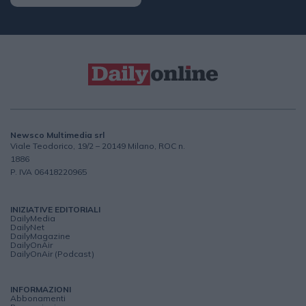
Newsco Multimedia srl
Viale Teodorico, 19/2 – 20149 Milano, ROC n.
1886
P. IVA 06418220965
INIZIATIVE EDITORIALI
DailyMedia
DailyNet
DailyMagazine
DailyOnAir
DailyOnAir (Podcast)
INFORMAZIONI
Abbonamenti