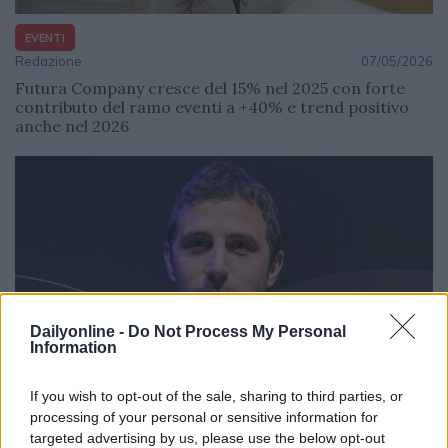
EVENTI
Redazione
07/05/2026
Futura Company cresce del 15% nel 2025 con forte
contributo del ramo eventi a +40% e trend positivo
anche nel 2026
Dailyonline -
Do Not Process My Personal
Information
If you wish to opt-out of the sale, sharing to third parties, or
EVENTI
processing of your personal or sensitive information for
targeted advertising by us, please use the below opt-out
Silvia Antonini
06/05/2026