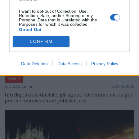
I want to opt-out of Collection, Use,
Retention, Sale, and/or Sharing of my
Personal Data that Is Unrelated with the
Purposes for which it was collected.
Opted Out
CONFIRM
Data Deletion
Data Access
Privacy Policy
EVENTI
Silvia Antonini
22/04/2026
Intelligenza Artificiale, gli ‘agenti’ diventano un target
per la comunicazione pubblicitaria