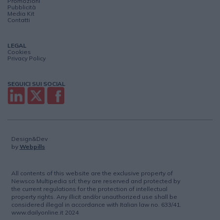
Promozioni
Pubblicità
Media Kit
Contatti
LEGAL
Cookies
Privacy Policy
SEGUICI SUI SOCIAL
Design&Dev
by
Webpills
All contents of this website are the exclusive property of
Newsco Multipedia srl; they are reserved and protected by
the current regulations for the protection of intellectual
property rights. Any illicit and/or unauthorized use shall be
considered illegal in accordance with Italian law no. 633/41.
www.dailyonline.it 2024