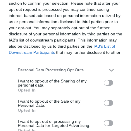
section to confirm your selection. Please note that after your
Mastercard: nel 2025 il valore delle transazioni online
opt-out request is processed you may continue seeing
cresce del 14%, i volumi del 16%
interest-based ads based on personal information utilized by
us or personal information disclosed to third parties prior to
your opt-out. You may separately opt-out of the further
disclosure of your personal information by third parties on the
IAB’s list of downstream participants. This information may
also be disclosed by us to third parties on the
IAB’s List of
Downstream Participants
that may further disclose it to other
third parties.
Personal Data Processing Opt Outs
I want to opt-out of the Sharing of my
personal data.
Opted In
EVENTI
I want to opt-out of the Sale of my
Redazione
27/04/2026
Personal Data.
La unit Entertainment di WPP Media alla MDW 2026
Opted In
con una serie di installazioni tra branded content ed
esperienze immersive
I want to opt-out of processing my
Personal Data for Targeted Advertising.
Opted In