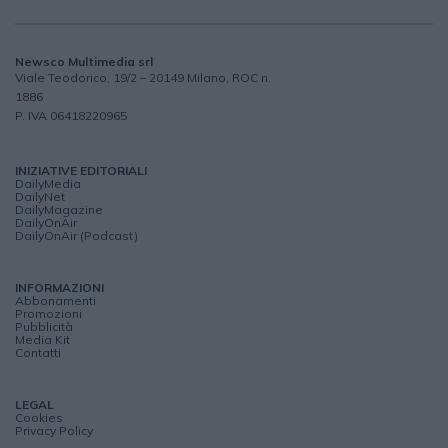
Newsco Multimedia srl
Viale Teodorico, 19/2 – 20149 Milano, ROC n.
1886
P. IVA 06418220965
INIZIATIVE EDITORIALI
DailyMedia
DailyNet
DailyMagazine
DailyOnAir
DailyOnAir (Podcast)
INFORMAZIONI
Abbonamenti
Promozioni
Pubblicità
Media Kit
Contatti
LEGAL
Cookies
Privacy Policy