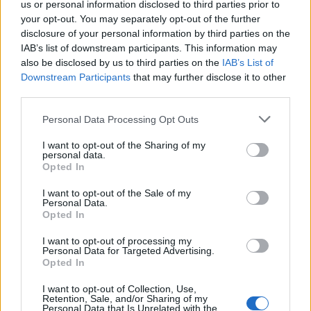
us or personal information disclosed to third parties prior to
con l'assistenza clienti del gestore della connettività di
your opt-out. You may separately opt-out of the further
casa. Poter risolvere un problema via WhatsApp,
disclosure of your personal information by third parties on the
senza restare in attesa al telefono, cambia
IAB’s list of downstream participants. This information may
completamente la percezione dell'azienda. Quando un
also be disclosed by us to third parties on the
IAB’s List of
servizio ti aiuta davvero, diventi molto più disponibile
Downstream Participants
that may further disclose it to other
anche a prendere in considerazione altre proposte
third parties.
dello stesso brand».
Personal Data Processing Opt Outs
Oggi molte conversazioni iniziano su WhatsApp, ma
I want to opt-out of the Sharing of my
la conversione avviene altrove. In futuro sarà
personal data.
possibile misurare direttamente i risultati all'interno
Opted In
della piattaforma?
I want to opt-out of the Sale of my
Personal Data.
«Dipende dal tipo di percorso che l'azienda costruisce.
Opted In
In alcuni casi WhatsApp
rappresenta il punto di
I want to opt-out of processing my
ingresso e poi il cliente viene indirizzato verso altri
Personal Data for Targeted Advertising.
ambienti dove completa l'acquisto. In altri la
Opted In
conversazione è già parte integrante del processo di
I want to opt-out of Collection, Use,
conversione. In mercati come India e Brasile, dove il
Retention, Sale, and/or Sharing of my
prodotto è più maturo, le conversioni possono già
Personal Data that Is Unrelated with the