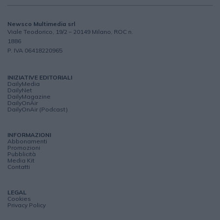
Newsco Multimedia srl
Viale Teodorico, 19/2 – 20149 Milano, ROC n.
1886
P. IVA 06418220965
INIZIATIVE EDITORIALI
DailyMedia
DailyNet
DailyMagazine
DailyOnAir
DailyOnAir (Podcast)
INFORMAZIONI
Abbonamenti
Promozioni
Pubblicità
Media Kit
Contatti
LEGAL
Cookies
Privacy Policy