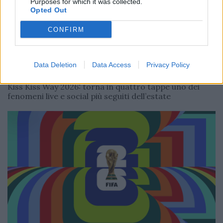
Purposes for which it was collected.
Opted Out
CONFIRM
EVENTI
Data Deletion
Data Access
Privacy Policy
Redazione
15/05/2026
Kiss Kiss Way 2026: torna in quattro tappe uno dei
fenomeni live e social più seguiti dell’estate