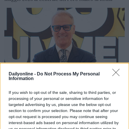
Dailyonline -
Do Not Process My Personal
Information
MEDIA
Silvia Antonini
21/05/2026
If you wish to opt-out of the sale, sharing to third parties, or
RadioMediaset: trend positivo per l’adv nei primi 4
processing of your personal or sensitive information for
mesi del 2026, al via il 105 Summer Festival
targeted advertising by us, please use the below opt-out
section to confirm your selection. Please note that after your
opt-out request is processed you may continue seeing
interest-based ads based on personal information utilized by
us or personal information disclosed to third parties prior to