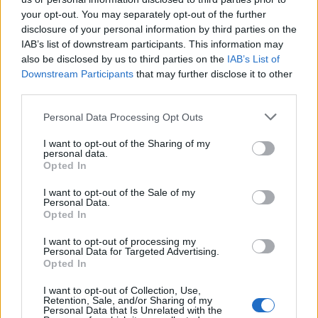
your opt-out. You may separately opt-out of the further
disclosure of your personal information by third parties on the
IAB’s list of downstream participants. This information may
also be disclosed by us to third parties on the
IAB’s List of
Downstream Participants
that may further disclose it to other
third parties.
Personal Data Processing Opt Outs
DATI E RICERCHE
I want to opt-out of the Sharing of my
personal data.
Silvia Antonini
15/05/2026
Opted In
Audiradio: gli ascolti crescono nei primi tre mesi del
2026, RTL 102.5 si conferma leader nazionale nel
I want to opt-out of the Sale of my
giorno medio
Personal Data.
Opted In
I want to opt-out of processing my
Personal Data for Targeted Advertising.
Opted In
I want to opt-out of Collection, Use,
Retention, Sale, and/or Sharing of my
Personal Data that Is Unrelated with the