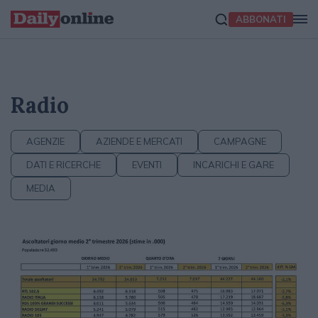
ABBONATI
Radio
AGENZIE
AZIENDE E MERCATI
CAMPAGNE
DATI E RICERCHE
EVENTI
INCARICHI E GARE
MEDIA