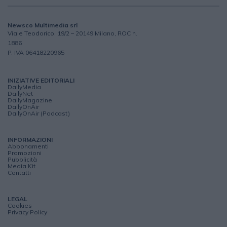
Newsco Multimedia srl
Viale Teodorico, 19/2 – 20149 Milano, ROC n.
1886
P. IVA 06418220965
INIZIATIVE EDITORIALI
DailyMedia
DailyNet
DailyMagazine
DailyOnAir
DailyOnAir (Podcast)
INFORMAZIONI
Abbonamenti
Promozioni
Pubblicità
Media Kit
Contatti
LEGAL
Cookies
Privacy Policy