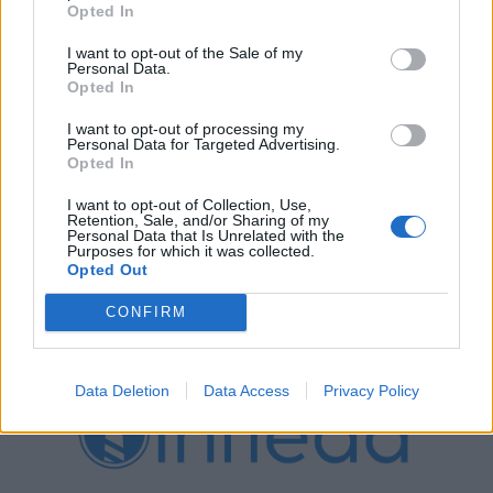
Opted In
I want to opt-out of the Sale of my
Personal Data.
ARCHIVIO
Opted In
Redazione
26/09/2023
I want to opt-out of processing my
Adform-YouGov: i marketer italiani non hanno le idee
Personal Data for Targeted Advertising.
chiare sull’era cookieless
Opted In
I want to opt-out of Collection, Use,
Retention, Sale, and/or Sharing of my
Personal Data that Is Unrelated with the
Purposes for which it was collected.
Opted Out
CONFIRM
Data Deletion
Data Access
Privacy Policy