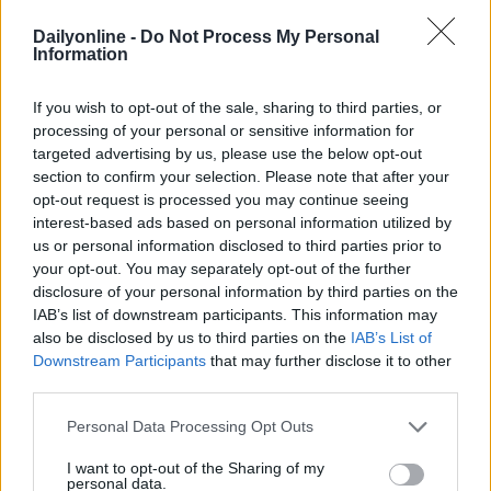
Dailyonline -
Do Not Process My Personal
Information
If you wish to opt-out of the sale, sharing to third parties, or
processing of your personal or sensitive information for
targeted advertising by us, please use the below opt-out
section to confirm your selection. Please note that after your
ARCHIVIO
opt-out request is processed you may continue seeing
Redazione
28/09/2023
interest-based ads based on personal information utilized by
Outbrain e DoubleVerify insieme per potenziare le
us or personal information disclosed to third parties prior to
campagne Onyx in favore dei brand
your opt-out. You may separately opt-out of the further
disclosure of your personal information by third parties on the
IAB’s list of downstream participants. This information may
also be disclosed by us to third parties on the
IAB’s List of
Downstream Participants
that may further disclose it to other
third parties.
Personal Data Processing Opt Outs
I want to opt-out of the Sharing of my
personal data.