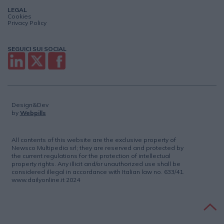
LEGAL
Cookies
Privacy Policy
SEGUICI SUI SOCIAL
Design&Dev
by
Webpills
All contents of this website are the exclusive property of
Newsco Multipedia srl; they are reserved and protected by
the current regulations for the protection of intellectual
property rights. Any illicit and/or unauthorized use shall be
considered illegal in accordance with Italian law no. 633/41.
www.dailyonline.it 2024