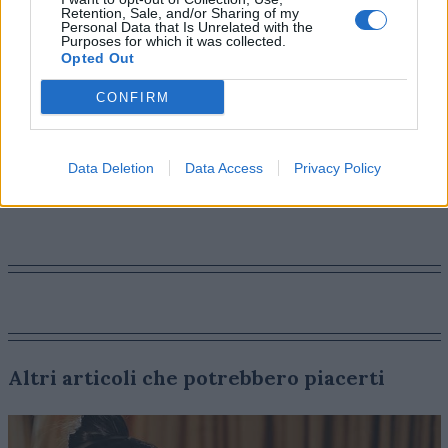
Retention, Sale, and/or Sharing of my
scalabile e flessibile sono fondamentali per offrire una
Personal Data that Is Unrelated with the
customer experience efficace e coinvolgente. Il
Purposes for which it was collected.
Opted Out
passaggio a una comunicazione strategica e mirata
contribuirà a ridurre il sovraccarico di comunicazione e
CONFIRM
creerà relazioni più forti e durature con i clienti”.
Data Deletion
Data Access
Privacy Policy
MERGER & ACQUISITION
PLATFORM
Altri articoli che potrebbero piacerti