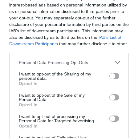
I miglioramenti apportati ai chatbot di testo, voce e
interest-based ads based on personal information utilized by
video, come le integrazioni con ChatGPT, offrono a
us or personal information disclosed to third parties prior to
brand e aziende automazione, velocità e disponibilità. I
your opt-out. You may separately opt-out of the further
retailer stanno adottando sempre più spesso
disclosure of your personal information by third parties on the
assistenti virtuali intelligenti per semplificare il servizio
IAB’s list of downstream participants. This information may
clienti, consentire l’up-and-cross-selling, il marketing e
also be disclosed by us to third parties on the
IAB’s List of
l’automazione delle vendite, con conseguente aumento
Downstream Participants
that may further disclose it to other
third parties.
del ROI. “Gli aggiornamenti, le offerte e le newsletter,
un tempo ben accolti, si sono trasformati in un’ondata
Personal Data Processing Opt Outs
travolgente di informazioni e notifiche . dichiara
Vittorio D’Alessio, Country Manager Italy di
Infobip
.
I want to opt-out of the Sharing of my
personal data.
I rivenditori devono trovare il giusto equilibrio tra essere
Opted In
visibili ed evitare l’Overload Communication. Inoltre,
con la crescente tendenza dei consumatori a interagire
I want to opt-out of the Sale of my
Personal Data.
con un’azienda o un marchio attraverso canali di chat
Opted In
conversazionali, sta diventando sempre più
importante per le aziende offrire queste esperienze.
I want to opt-out of processing my
Personal Data for Targeted Advertising.
Adottare un approccio che pone il cliente al centro,
Opted In
sfruttare l’analisi dei dati e comprendere le loro
preferenze così come implementare una tecnologia
I want to opt-out of Collection, Use,