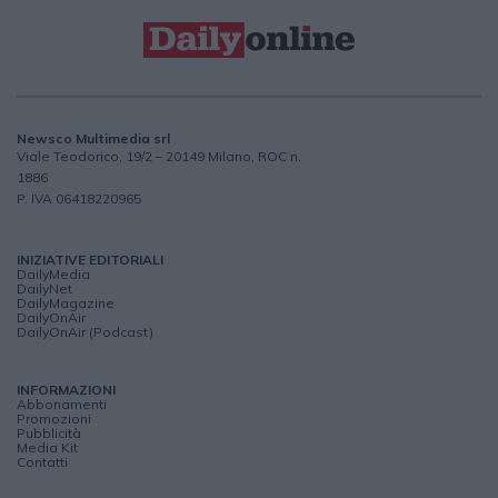
Newsco Multimedia srl
Viale Teodorico, 19/2 – 20149 Milano, ROC n.
1886
P. IVA 06418220965
INIZIATIVE EDITORIALI
DailyMedia
DailyNet
DailyMagazine
DailyOnAir
DailyOnAir (Podcast)
INFORMAZIONI
Abbonamenti
Promozioni
Pubblicità
Media Kit
Contatti