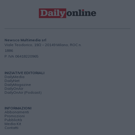
Newsco Multimedia srl
Viale Teodorico, 19/2 – 20149 Milano, ROC n.
1886
P. IVA 06418220965
INIZIATIVE EDITORIALI
DailyMedia
DailyNet
DailyMagazine
DailyOnAir
DailyOnAir (Podcast)
INFORMAZIONI
Abbonamenti
Promozioni
Pubblicità
Media Kit
Contatti