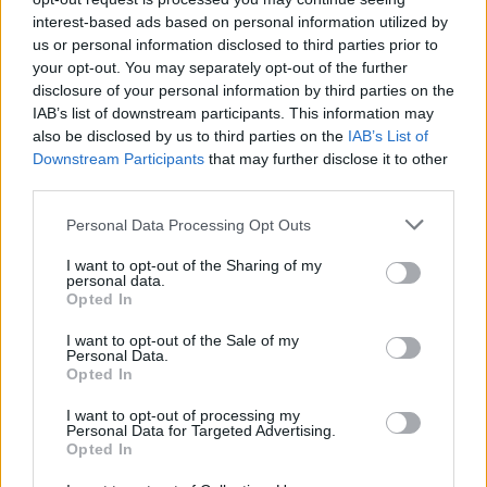
co-creazione creativa l’Atelier, abbiamo notato un
interest-based ads based on personal information utilized by
aspetto fondamentale su tutti: la rapidità con cui sono
us or personal information disclosed to third parties prior to
state sviluppate le idee ed erogati gli output finali.
your opt-out. You may separately opt-out of the further
Spesso gli attori della filiera lavorano in silos,
disclosure of your personal information by third parties on the
rallentando i tempi di produzione; in questo caso
IAB’s list of downstream participants. This information may
l’approccio è stato invece di piena collaborazione fin
also be disclosed by us to third parties on the
IAB’s List of
dalle prime fasi del progetto, garantendo un output
Downstream Participants
that may further disclose it to other
integrato con l’unico obiettivo di soddisfare le
third parties.
necessità del brand raggiungendo i KPI che ci eravamo
Personal Data Processing Opt Outs
prefissati”.
Mattia Salvi CEO & Co-Founder di
Aryel
ha evidenziato: “Ci distinguiamo per scalabilità e
I want to opt-out of the Sharing of my
versatilità, e ciò si manifesta nella fluidità con cui
personal data.
Opted In
Teads ha potuto integrarla in diverse combinazioni di
annunci. Grazie a questo approccio modulare alle
I want to opt-out of the Sale of my
soluzioni Creative in 3D/AR, che varia dai formati 3D
Personal Data.
Opted In
puri ai 3D con Virtual Try-On, fino ai video arricchiti con
elementi 3D, non solo diamo agli inserzionisti la libertà
I want to opt-out of processing my
di esplorare differenti strategie, ma offriamo anche la
Personal Data for Targeted Advertising.
Opted In
capacità di adattare e personalizzare la comunicazione
in base al pubblico di riferimento. Un aspetto che