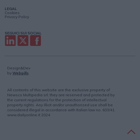
LEGAL
Cookies
Privacy Policy
SEGUICI SUI SOCIAL
Design&Dev
by
Webpills
All contents of this website are the exclusive property of
Newsco Multipedia srl; they are reserved and protected by
the current regulations for the protection of intellectual
property rights. Any illicit and/or unauthorized use shall be
considered illegal in accordance with Italian law no. 633/41.
www.dailyonline.it 2024