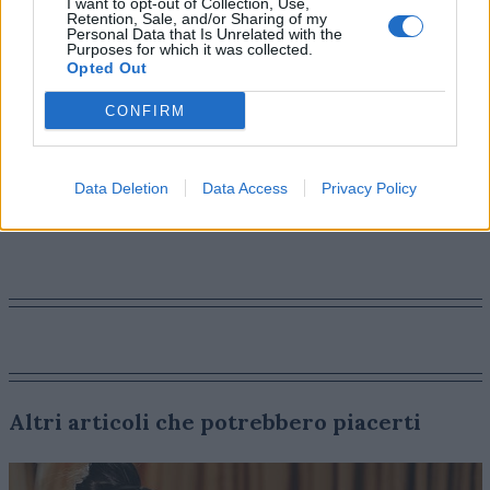
I want to opt-out of Collection, Use,
merita particolare enfasi è l’implementazione in-
Retention, Sale, and/or Sharing of my
Personal Data that Is Unrelated with the
banner, che ha garantito una fruizione immediata e
Purposes for which it was collected.
senza soluzione di continuità, mantenendo tempi di
Opted Out
caricamento ottimali”.
CONFIRM
MERGER & ACQUISITION
PLATFORM
Data Deletion
Data Access
Privacy Policy
BRAND MARKETING
Altri articoli che potrebbero piacerti