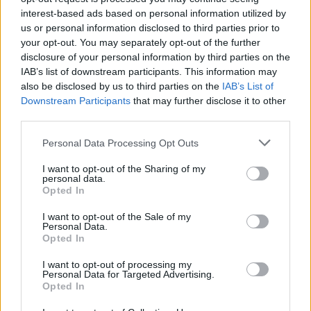
performance marketing, formazione e produzione
interest-based ads based on personal information utilized by
creativa dialogano grazie anche all’intelligenza
us or personal information disclosed to third parties prior to
artificiale per trasformare strategie in risultati ad alto
your opt-out. You may separately opt-out of the further
valore.
disclosure of your personal information by third parties on the
IAB’s list of downstream participants. This information may
also be disclosed by us to third parties on the
IAB’s List of
Downstream Participants
that may further disclose it to other
COMMUNITY, INFLUENCER & CREATORS MARKETING
third parties.
DIGITAL MARKETING
MADTECH
AI
Personal Data Processing Opt Outs
I want to opt-out of the Sharing of my
personal data.
Opted In
I want to opt-out of the Sale of my
Personal Data.
Opted In
Altri articoli che potrebbero piacerti
I want to opt-out of processing my
Personal Data for Targeted Advertising.
Opted In