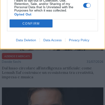
I want to opt-out of Collection, Use,
Retention, Sale, and/or Sharing of my
Personal Data that Is Unrelated with the
Purposes for which it was collected.
Opted Out
CONFIRM
Data Deletion
Data Access
Privacy Policy
AZIENDE E MERCATI
Davide Sechi
31/07/2026
Dal lusso circolare all’intelligenza artificiale: come
Lenush Saf costruisce un ecosistema tra creatività,
impresa e musica