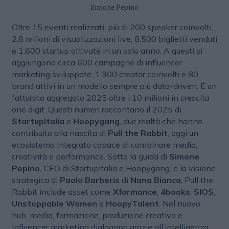
Simone Pepino
Oltre 15 eventi realizzati, più di 200 speaker coinvolti,
2,8 milioni di visualizzazioni live, 8.500 biglietti venduti
e 1.600 startup attivate in un solo anno. A questi si
aggiungono circa 600 campagne di influencer
marketing sviluppate, 1.300 creator coinvolti e 80
brand attivi in un modello sempre più data-driven. E un
fatturato aggregato 2025 oltre i 10 milioni in crescita
one digit. Questi numeri raccontano il 2025 di
StartupItalia
e
Hoopygang
, due realtà che hanno
contribuito alla nascita di
Pull the Rabbit
, oggi un
ecosistema integrato capace di combinare media,
creatività e performance. Sotto la guida di
Simone
Pepino
, CEO di StartupItalia e Hoopygang, e la visione
strategica di
Paolo Barberis
di
Nana Bianca
, Pull the
Rabbit include asset come
Xformance
,
4books
,
SIOS
,
Unstoppable Women
e
HoopyTalent
. Nel nuovo
hub, media, formazione, produzione creativa e
influencer marketing dialogano grazie all’intelligenza