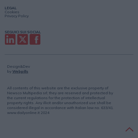
LEGAL
Cookies
Privacy Policy
SEGUICI SUI SOCIAL
Design&Dev
by
Webpills
All contents of this website are the exclusive property of
Newsco Multipedia srl; they are reserved and protected by
the current regulations for the protection of intellectual
property rights. Any illicit and/or unauthorized use shall be
considered illegal in accordance with Italian law no. 633/41.
www.dailyonline.it 2024