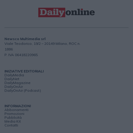
Newsco Multimedia srl
Viale Teodorico, 19/2 – 20149 Milano, ROC n.
1886
P. IVA 06418220965
INIZIATIVE EDITORIALI
DailyMedia
DailyNet
DailyMagazine
DailyOnAir
DailyOnAir (Podcast)
INFORMAZIONI
Abbonamenti
Promozioni
Pubblicità
Media Kit
Contatti