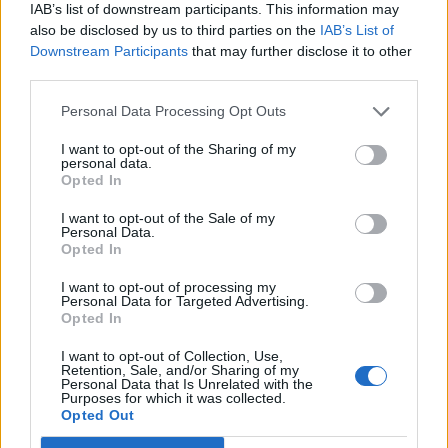
sostituisce la creatività ma la amplifica. È un
IAB’s list of downstream participants. This information may
moltiplicatore di possibilità che permette ai creativi di
also be disclosed by us to third parties on the
IAB’s List of
Downstream Participants
that may further disclose it to other
esplorare più strade e più velocemente, trasformando
third parties.
un’idea in decine di direzioni visive o narrative in soli
pochi minuti. Questo cambia radicalmente il processo
Personal Data Processing Opt Outs
creativo legato al marketing e alla comunicazione,
perché libera tempo ed energia per concentrarsi sulla
I want to opt-out of the Sharing of my
personal data.
qualità delle idee. L’AI, quando usata con
Opted In
consapevolezza, non riduce l’originalità: la potenzia”,
aggiunge
Maurizio Matarazzo
, Co-Founder & Creative
I want to opt-out of the Sale of my
Personal Data.
Director di Mamma Mia Company. Intanto, il Gruppo
Opted In
nato dall’unione di
Mamma Mia Adv
,
Evocon
e
DGR
Business & Media
, pur essendo attivo da pochi mesi,
I want to opt-out of processing my
Personal Data for Targeted Advertising.
ha già oltre trenta clienti attivi, prevede di chiudere
Opted In
l’anno con un fatturato di oltre 8 milioni di euro e un
ebitda già estremamente positivo grazie all’apporto di
I want to opt-out of Collection, Use,
Retention, Sale, and/or Sharing of my
tutte le sue business unit.
Personal Data that Is Unrelated with the
Purposes for which it was collected.
Opted Out
MADTECH
AI