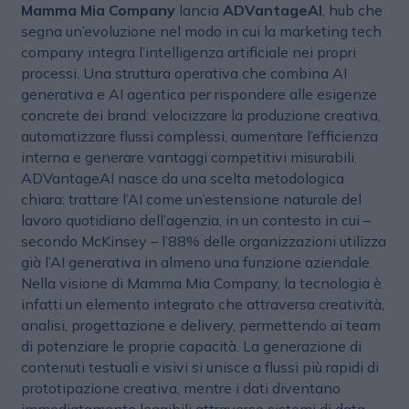
Mamma Mia Company
lancia
ADVantageAI
, hub che
segna un’evoluzione nel modo in cui la marketing tech
company integra l’intelligenza artificiale nei propri
processi. Una struttura operativa che combina AI
generativa e AI agentica per rispondere alle esigenze
concrete dei brand: velocizzare la produzione creativa,
automatizzare flussi complessi, aumentare l’efficienza
interna e generare vantaggi competitivi misurabili.
ADVantageAI nasce da una scelta metodologica
chiara: trattare l’AI come un’estensione naturale del
lavoro quotidiano dell’agenzia, in un contesto in cui –
secondo McKinsey – l’88% delle organizzazioni utilizza
già l’AI generativa in almeno una funzione aziendale.
Nella visione di Mamma Mia Company, la tecnologia è
infatti un elemento integrato che attraversa creatività,
analisi, progettazione e delivery, permettendo ai team
di potenziare le proprie capacità. La generazione di
contenuti testuali e visivi si unisce a flussi più rapidi di
prototipazione creativa, mentre i dati diventano
immediatamente leggibili attraverso sistemi di data