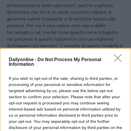
all’automazione delle operazioni, perché vogliamo
dimostrare che l’AI è un asset concreto, capace di
generare valore misurabile e di restituire tempo alle
persone. Per noi il vero valore non nasce dalla
tecnologia in sé, ma da come questa viene integrata
nei processi: è questo l’approccio con cui vogliamo
distinguerci sul mercato”. L’impatto di questo modello è
già visibile nelle prime applicazioni. Con
Korian
l’agenzia ha per esempio sviluppato un calendario
Dailyonline -
Do Not Process My Personal
Information
illustrato interamente creato con AI, eliminando tempi
e costi legati al coordinamento con illustratori esterni e
If you wish to opt-out of the sale, sharing to third parties, or
garantendo piena autonomia nella creazione dei visual.
processing of your personal or sensitive information for
Per
Lacdigest
, ADVantageAI ha ottimizzato la
targeted advertising by us, please use the below opt-out
produzione dell’intera suite di contenuti, consentendo
section to confirm your selection. Please note that after your
la generazione rapida di varianti grafiche e testuali
opt-out request is processed you may continue seeing
pronte all’uso. Questi, come altri progetti mostrano
interest-based ads based on personal information utilized by
come l’AI generativa possa incidere non solo sulla
us or personal information disclosed to third parties prior to
velocità, ma anche sulla qualità e sulla versatilità della
your opt-out. You may separately opt-out of the further
produzione creativa. “Nella nostra visione l’AI non
disclosure of your personal information by third parties on the