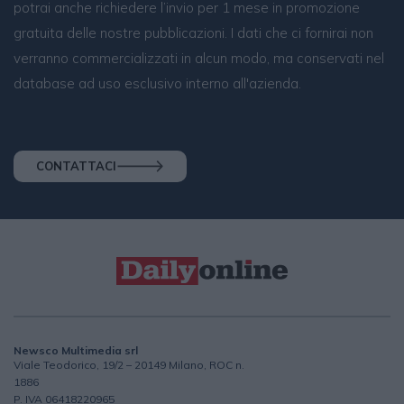
potrai anche richiedere l’invio per 1 mese in promozione
gratuita delle nostre pubblicazioni. I dati che ci fornirai non
verranno commercializzati in alcun modo, ma conservati nel
database ad uso esclusivo interno all'azienda.
CONTATTACI
Newsco Multimedia srl
Viale Teodorico, 19/2 – 20149 Milano, ROC n.
1886
P. IVA 06418220965