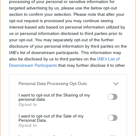
processing of your personal or sensitive information for
milioni, in aumento del 3% rispetto ai 4,21 milioni del
targeted advertising by us, please use the below opt-out
2024. L’utile netto raggiunge 1,86 milioni, con un
section to confirm your selection. Please note that after your
incremento del 12% rispetto agli 1,66 milioni del 2024.
opt-out request is processed you may continue seeing
Nel 2025 il titolo Digitouch chiude a 1,96 euro per
interest-based ads based on personal information utilized by
azione, in crescita del 6,81% rispetto al 2024, con una
us or personal information disclosed to third parties prior to
capitalizzazione di mercato pari a 27,2 milioni di euro. I
your opt-out. You may separately opt-out of the further
volumi medi giornalieri si attestano a circa 14.960
disclosure of your personal information by third parties on the
IAB’s list of downstream participants. This information may
azioni. Il dato conferma un dialogo costante con il
also be disclosed by us to third parties on the
IAB’s List of
mercato e con la comunità finanziaria, in linea con il
Downstream Participants
that may further disclose it to other
percorso di sviluppo del gruppo.
third parties.
Personal Data Processing Opt Outs
BILANCI
ECOMMERCE
DIGITAL MARKETING
I want to opt-out of the Sharing of my
MADTECH
personal data.
Opted In
I want to opt-out of the Sale of my
Personal Data.
Opted In