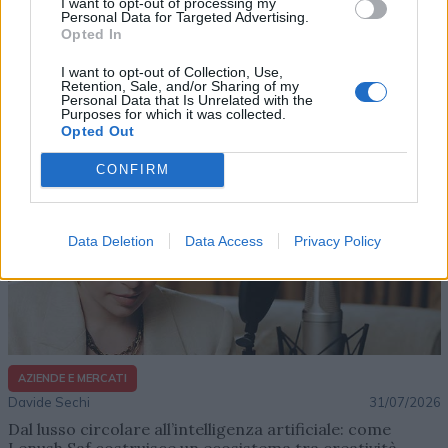
I want to opt-out of processing my
Personal Data for Targeted Advertising.
Opted In
Altri articoli che potrebbero piacerti
I want to opt-out of Collection, Use,
Retention, Sale, and/or Sharing of my
Personal Data that Is Unrelated with the
Purposes for which it was collected.
Opted Out
CONFIRM
Data Deletion
Data Access
Privacy Policy
AZIENDE E MERCATI
Davide Sechi
31/07/2026
Dal lusso circolare all’intelligenza artificiale: come
Lenush Saf costruisce un ecosistema tra creatività,