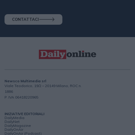
CONTATTACI
Newsco Multimedia srl
Viale Teodorico, 19/2 – 20149 Milano, ROC n.
1886
P. IVA 06418220965
INIZIATIVE EDITORIALI
DailyMedia
DailyNet
DailyMagazine
DailyOnAir
DailyOnAir (Podcast)