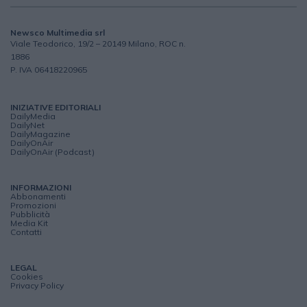
Newsco Multimedia srl
Viale Teodorico, 19/2 – 20149 Milano, ROC n.
1886
P. IVA 06418220965
INIZIATIVE EDITORIALI
DailyMedia
DailyNet
DailyMagazine
DailyOnAir
DailyOnAir (Podcast)
INFORMAZIONI
Abbonamenti
Promozioni
Pubblicità
Media Kit
Contatti
LEGAL
Cookies
Privacy Policy