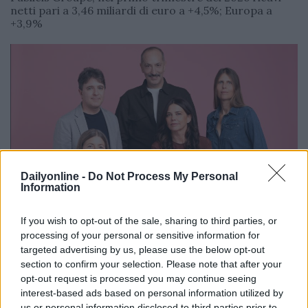
netti pari a 3,46 miliardi di euro a +4,5%; Europa a
+3,9%
Dailyonline -
Do Not Process My Personal
Information
If you wish to opt-out of the sale, sharing to third parties, or
AGENZIE
processing of your personal or sensitive information for
Redazione
15/04/2026
targeted advertising by us, please use the below opt-out
YAM112003 chiude il 2025 con ricavi a 16,7 milioni in
section to confirm your selection. Please note that after your
crescita dell’11% e consolida il modello “Make Love,
opt-out request is processed you may continue seeing
not Ads”
interest-based ads based on personal information utilized by
us or personal information disclosed to third parties prior to