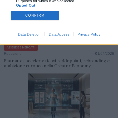
Purposes for which it was collected.
Opted Out
CONFIRM
Data Deletion
Data Access
Privacy Policy
AZIENDE E MERCATI
Redazione
01/04/2026
Flatmates accelera: ricavi raddoppiati, rebranding e
ambizione europea nella Creator Economy