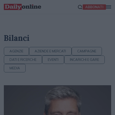
ABBONATI
Bilanci
AGENZIE
AZIENDE E MERCATI
CAMPAGNE
DATI E RICERCHE
EVENTI
INCARICHI E GARE
MEDIA