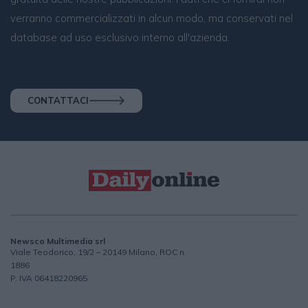
verranno commercializzati in alcun modo, ma conservati nel
database ad uso esclusivo interno all'azienda.
CONTATTACI
Newsco Multimedia srl
Viale Teodorico, 19/2 – 20149 Milano, ROC n.
1886
P. IVA 06418220965