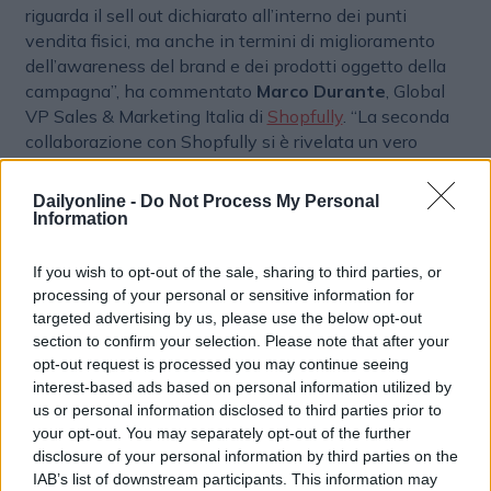
riguarda il sell out dichiarato all’interno dei punti
vendita fisici, ma anche in termini di miglioramento
dell’awareness del brand e dei prodotti oggetto della
campagna”, ha commentato
Marco Durante
, Global
VP Sales & Marketing Italia di
Shopfully
. “La seconda
collaborazione con Shopfully si è rivelata un vero
successo. Grazie alla loro tecnologia, siamo riusciti ad
aumentare il flusso nei punti vendita e a stimolare gli
Dailyonline -
Do Not Process My Personal
acquisti della nostra nuova linea di integratori
Information
Ambrosoli Mielness, a base di miele. Siamo anche
molto soddisfatti della possibilità di misurare i risultati
If you wish to opt-out of the sale, sharing to third parties, or
ottenuti, che ci hanno confermato come la qualità dei
processing of your personal or sensitive information for
prodotti sia il principale fattore di incentivo per il 40%
targeted advertising by us, please use the below opt-out
section to confirm your selection. Please note that after your
degli acquirenti”, ha commentato
Carlo Calloni
, Sales
opt-out request is processed you may continue seeing
Manager di
Ambrosoli
.
interest-based ads based on personal information utilized by
us or personal information disclosed to third parties prior to
your opt-out. You may separately opt-out of the further
PARTNERSHIP
PROXIMITY MARKETING
disclosure of your personal information by third parties on the
IAB’s list of downstream participants. This information may