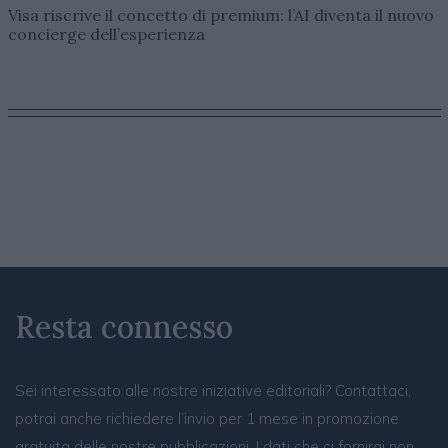
Visa riscrive il concetto di premium: l’AI diventa il nuovo
concierge dell’esperienza
Resta connesso
Sei interessato alle nostre iniziative editoriali? Contattaci,
potrai anche richiedere l’invio per 1 mese in promozione
gratuita delle nostre pubblicazioni. I dati che ci fornirai non