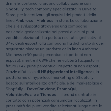
di miele, continua la propria collaborazione con
Shopfully
, tech company specializzata in Drive to
Store, per incentivare gli acquisti dei prodotti della
linea
Ambrosoli Mielness
in store. La collaborazione,
che si è sviluppata attraverso una campagna
nazionale geolocalizzata nei pressi di alcuni punti
vendita selezionati, ha portato risultati significativi: il
34% degli esposti alla campagna ha dichiarato di aver
acquistato almeno un prodotto della linea Ambrosoli
Mielness (+30 punti percentuali rispetto ai non
esposti), mentre il 63% che ne valuterà l’acquisto in
futuro (+42 punti percentuali rispetto ai non esposti).
Grazie all’utilizzo di
HI!
(
Hyperlocal Intelligence
), la
piattaforma di hyperlocal marketing di Shopfully
basata sull’intelligenza artificiale, e dei marketplace di
Shopfully –
DoveConviene
,
PromoQui
,
VolantinoFacile
e
Tiendeo
– il brand è entrato in
contatto con i potenziali consumatori localizzati in
prossimità dei punti vendita selezionati lungo tutte le