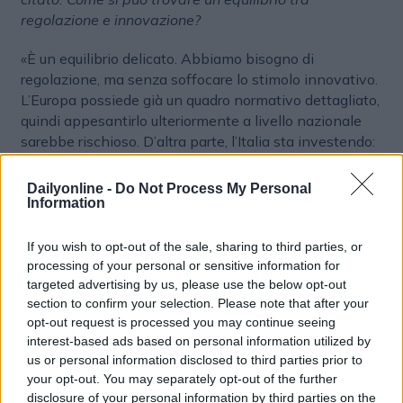
regolazione e innovazione?
«È un equilibrio delicato. Abbiamo bisogno di
regolazione, ma senza soffocare lo stimolo innovativo.
L’Europa possiede già un quadro normativo dettagliato,
quindi appesantirlo ulteriormente a livello nazionale
sarebbe rischioso. D’altra parte, l’Italia sta investendo:
stanziamenti dedicati e due agenzie specifiche per l’AI
sono segnali concreti».
Dailyonline -
Do Not Process My Personal
Information
Guardando alle opportunità: cosa può fare davvero la
differenza per il sistema produttivo italiano?
If you wish to opt-out of the sale, sharing to third parties, or
processing of your personal or sensitive information for
«La nostra opportunità più grande è il saper fare.
targeted advertising by us, please use the below opt-out
L’Italia non può competere con le big tech sulla
section to confirm your selection. Please note that after your
creazione dei foundation models, ma può eccellere nel
opt-out request is processed you may continue seeing
interest-based ads based on personal information utilized by
trasferire competenze verticali, moda, alimentare,
us or personal information disclosed to third parties prior to
meccanica, artigianato evoluto, in applicazioni di
your opt-out. You may separately opt-out of the further
intelligenza artificiale per mercati specifici. È lì che
disclosure of your personal information by third parties on the