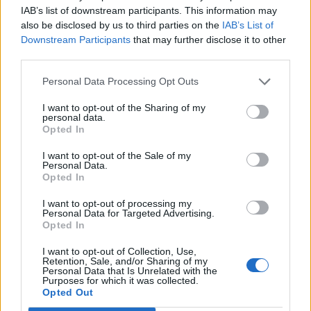
possiamo costruire una leadership credibile».
IAB’s list of downstream participants. This information may
also be disclosed by us to third parties on the
IAB’s List of
Quali priorità dovrebbe adottare una politica
Downstream Participants
that may further disclose it to other
industriale orientata all’innovazione nei prossimi dieci
third parties.
anni?
Personal Data Processing Opt Outs
«Tre priorità. Primo, investire nelle tecnologie
I want to opt-out of the Sharing of my
avanzate: AI, cybersicurezza, spazio, robotica,
personal data.
semiconduttori di nuova generazione, calcolo
Opted In
avanzato. Oggi in Europa investiamo troppo in
I want to opt-out of the Sale of my
tecnologie a medio valore aggiunto. Secondo, creare
Personal Data.
massa critica: superare la frammentazione, favorire
Opted In
aggregazioni e portare le tecnologie dal laboratorio al
I want to opt-out of processing my
mercato. Terzo, potenziare le competenze: senza data
Personal Data for Targeted Advertising.
scientist, ingegneri ed esperti di sicurezza, nessuna
Opted In
strategia funzionerà. Servono più dottorati industriali,
I want to opt-out of Collection, Use,
corsi pratici e una collaborazione più stretta tra
Retention, Sale, and/or Sharing of my
università e imprese».
Personal Data that Is Unrelated with the
Purposes for which it was collected.
Opted Out