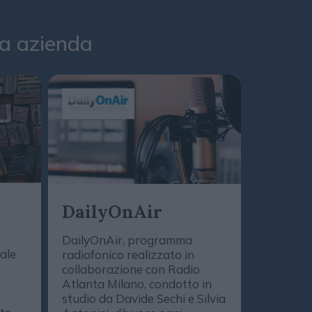
tua azienda
Daily
DailyOnAir
(Podc
DailyOnAir, programma
tale
radiofonico realizzato in
Le novità,
collaborazione con Radio
strategie
Atlanta Milano, condotto in
media, de
studio da Davide Sechi e Silvia
marketing