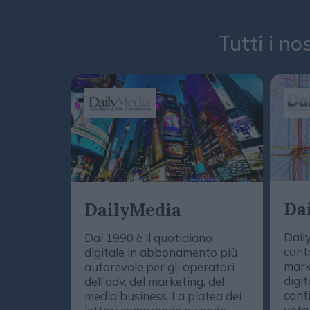
Tutti i no
Da
DailyMedia
Dail
Dal 1990 è il quotidiano
cant
digitale in abbonamento più
mark
autorevole per gli operatori
digit
dell’adv, del marketing, del
conti
media business. La platea dei
vota