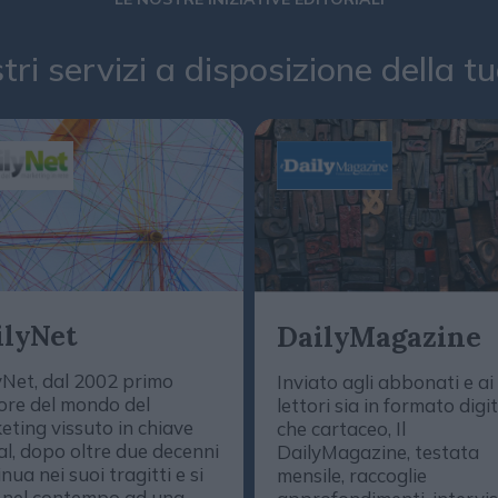
stri servizi a disposizione della 
ilyNet
DailyMagazine
yNet, dal 2002 primo
Inviato agli abbonati e ai
ore del mondo del
lettori sia in formato digi
eting vissuto in chiave
che cartaceo, Il
al, dopo oltre due decenni
DailyMagazine, testata
nua nei suoi tragitti e si
mensile, raccoglie
 nel contempo ad una