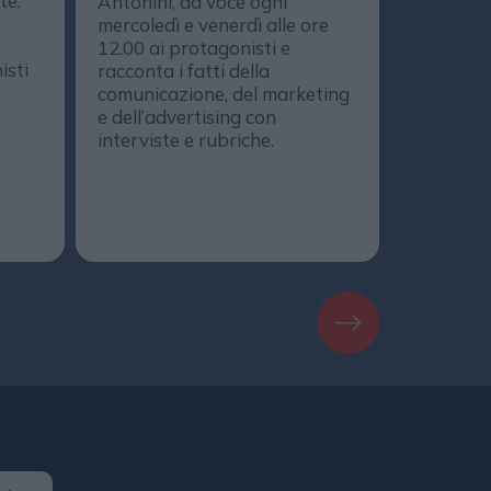
te,
Antonini, dà voce ogni
comunica
mercoledì e venerdì alle ore
protagoni
12.00 ai protagonisti e
DailyOnA
isti
racconta i fatti della
il progr
comunicazione, del marketing
realizzat
e dell’advertising con
DailyMedi
interviste e rubriche.
DailyMag
podcast. 
Spotify, 
Amazon M