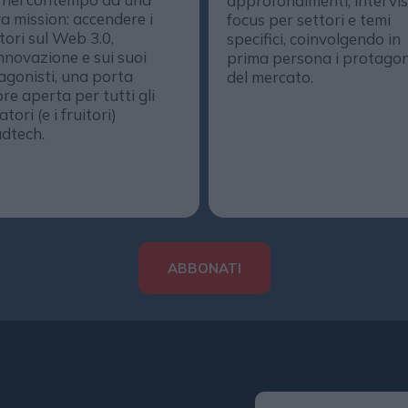
approfondimenti, intervis
a mission: accendere i
focus per settori e temi
ttori sul Web 3.0,
specifici, coinvolgendo in
innovazione e sui suoi
prima persona i protagon
agonisti, una porta
del mercato.
re aperta per tutti gli
tori (e i fruitori)
adtech.
ABBONATI