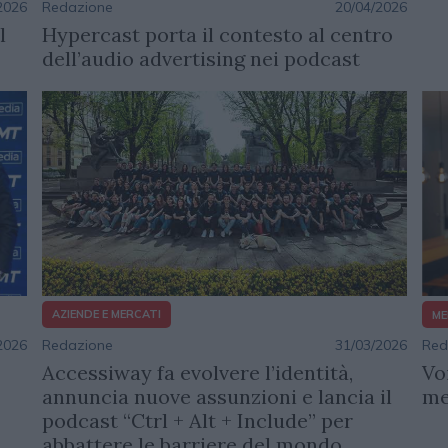
2026
Redazione
20/04/2026
l
Hypercast porta il contesto al centro
dell’audio advertising nei podcast
AZIENDE E MERCATI
ME
Redazione
31/03/2026
Red
2026
Accessiway fa evolvere l’identità,
Vo
annuncia nuove assunzioni e lancia il
me
podcast “Ctrl + Alt + Include” per
abbattere le barriere del mondo