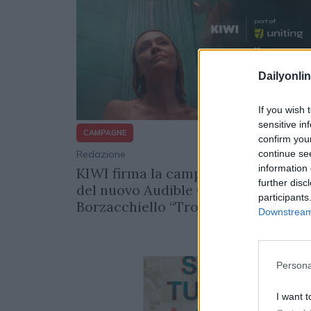
Dailyonlin
If you wish 
sensitive in
CAMPAGNE
confirm you
continue se
Redazione
16/02/
information 
KIWI firma la campagna multicanal
further disc
del nuovo Audible Original di Paolo
participants
Borzacchiello “Trova le parole giust
Downstream 
Persona
I want t