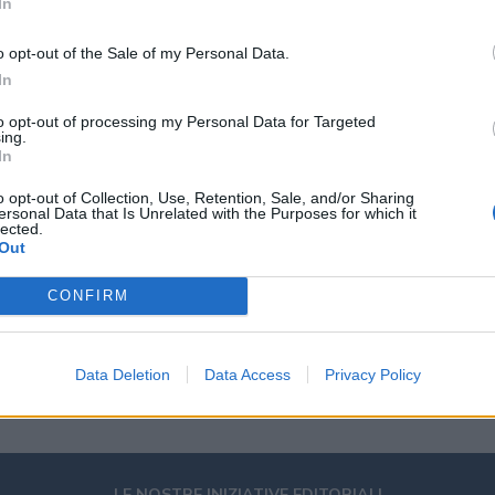
In
o opt-out of the Sale of my Personal Data.
In
to opt-out of processing my Personal Data for Targeted
ing.
MEDIA
In
2026
Redazione
15/01/2026
o opt-out of Collection, Use, Retention, Sale, and/or Sharing
24Ore Podcast: inaugurata ieri la
ersonal Data that Is Unrelated with the Purposes for which it
lected.
 le
nuova casa digitale per i podcast
Out
originali del Gruppo 24 ORE
CONFIRM
Data Deletion
Data Access
Privacy Policy
Pagina 1 di 20
LE NOSTRE INIZIATIVE EDITORIALI