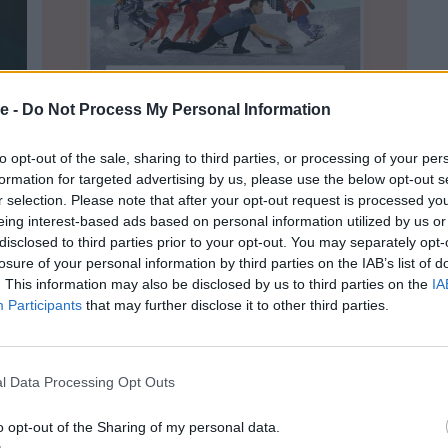
e -
Do Not Process My Personal Information
to opt-out of the sale, sharing to third parties, or processing of your per
formation for targeted advertising by us, please use the below opt-out s
MEDIA
ME
r selection. Please note that after your opt-out request is processed y
Redazione
30/01/2026
eing interest-based ads based on personal information utilized by us or
Red
2026
disclosed to third parties prior to your opt-out. You may separately opt-
Milano Cortina 2026: il Gruppo Il Sole
Co
e
losure of your personal information by third parties on the IAB’s list of
24 ORE mette in campo un sinergico
ca
. This information may also be disclosed by us to third parties on the
IA
sistema di informazione e
lo 
e”
Participants
that may further disclose it to other third parties.
approfondimento
l Data Processing Opt Outs
o opt-out of the Sharing of my personal data.