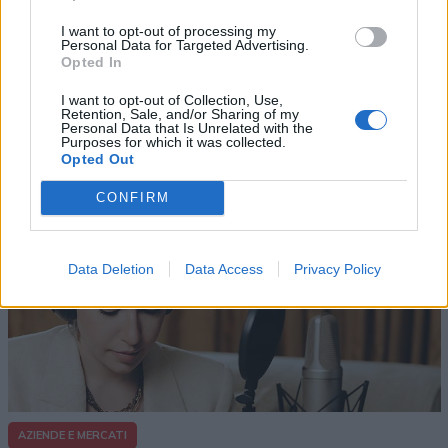
I want to opt-out of processing my
Personal Data for Targeted Advertising.
Opted In
I want to opt-out of Collection, Use,
Retention, Sale, and/or Sharing of my
Altri articoli che potrebbero piacerti
Personal Data that Is Unrelated with the
Purposes for which it was collected.
Opted Out
CONFIRM
Data Deletion
Data Access
Privacy Policy
AZIENDE E MERCATI