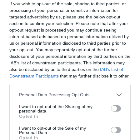
inserzionisti a integrare con precisione il digital audio
If you wish to opt-out of the sale, sharing to third parties, or
processing of your personal or sensitive information for
nei loro media plan per tutti gli obiettivi di marketing”,
targeted advertising by us, please use the below opt-out
dichiara
Geoffrey Fossier
, Global CMO di
Audion
.
section to confirm your selection. Please note that after your
“L’audio non è più una leva secondaria, ma un motore di
opt-out request is processed you may continue seeing
performance misurabile in ogni fase del funnel. Nel
interest-based ads based on personal information utilized by
nostro ruolo di terza parte di fiducia, forniamo la
us or personal information disclosed to third parties prior to
misurazione unificata e azionabile di cui i brand hanno
your opt-out. You may separately opt-out of the further
bisogno per ottimizzare ogni euro investito. I dati
disclosure of your personal information by third parties on the
dimostrano che, quando gestito con lo stesso livello di
IAB’s list of downstream participants. This information may
comparabilità degli altri media, l’audio sprigiona tutto il
also be disclosed by us to third parties on the
IAB’s List of
suo potenziale all’interno del media mix, guidando un
Downstream Participants
that may further disclose it to other
massiccio brand lift e trasformando l’intenzione in
third parties.
risultati concreti”, conclude
Virginie Chesnais
, CMO di
Personal Data Processing Opt Outs
Happydemics
.
I want to opt-out of the Sharing of my
personal data.
Opted In
AUDIO E PODCAST
I want to opt-out of the Sale of my
Personal Data.
Opted In