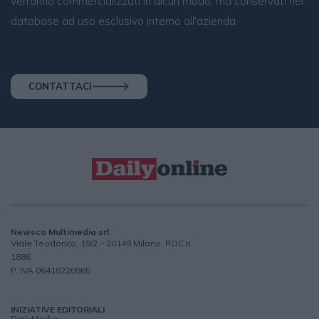
verranno commercializzati in alcun modo, ma conservati nel
database ad uso esclusivo interno all'azienda.
CONTATTACI
Newsco Multimedia srl
Viale Teodorico, 19/2 – 20149 Milano, ROC n.
1886
P. IVA 06418220965
INIZIATIVE EDITORIALI
DailyMedia