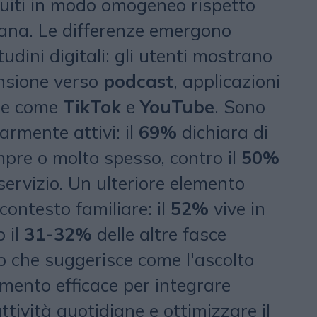
buiti in modo omogeneo rispetto
liana. Le differenze emergono
udini digitali: gli utenti mostrano
nsione verso
podcast
, applicazioni
me come
TikTok
e
YouTube
. Sono
armente attivi: il
69%
dichiara di
mpre o molto spesso, contro il
50%
 servizio. Un ulteriore elemento
 contesto familiare: il
52%
vive in
o il
31-32%
delle altre fasce
 che suggerisce come l'ascolto
mento efficace per integrare
ttività quotidiane e ottimizzare il