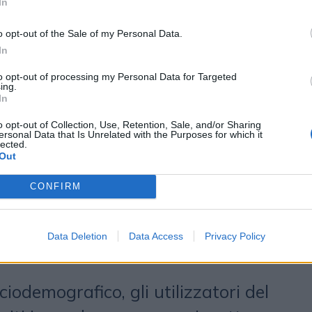
In
giunge l'
84%
tra i frequent user.
ta ancora maggiori margini di
o opt-out of the Sale of my Personal Data.
In
da la naturalezza della voce
to opt-out of processing my Personal Data for Targeted
 recenti innovazioni nella
ing.
In
ei modelli di AI stanno riducendo
o opt-out of Collection, Use, Retention, Sale, and/or Sharing
rio rispetto alle voci umane.
ersonal Data that Is Unrelated with the Purposes for which it
lected.
Out
flette anche nelle intenzioni future:
CONFIRM
chiara di voler continuare a
, percentuale che sale al
91%
tra gli
Data Deletion
Data Access
Privacy Policy
i.
iodemografico, gli utilizzatori del