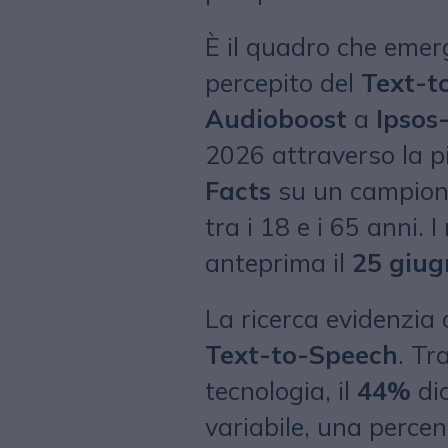
È il quadro che emer
percepito del
Text-t
Audioboost
a
Ipsos
2026 attraverso la 
Facts
su un campion
tra i 18 e i 65 anni. I
anteprima il
25 giug
La ricerca evidenzia 
Text-to-Speech
. Tr
tecnologia, il
44%
di
variabile, una percen