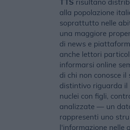
TTS
risultano distri
alla popolazione ita
soprattutto nelle abit
una maggiore prope
di news e piattafor
anche lettori particol
informarsi online se
di chi non conosce il
distintivo riguarda il
nuclei con figli, contr
analizzate — un dato
rappresenti uno stru
l'informazione nelle a