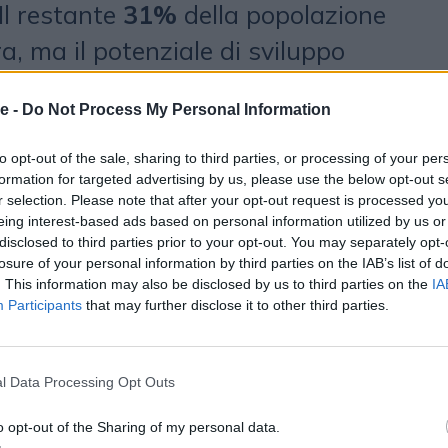
Il restante
31%
della popolazione
, ma il potenziale di sviluppo
il
55%
dei non utilizzatori
e -
Do Not Process My Personal Information
a sperimentarla in futuro. A
ne sono soprattutto le preferenze
to opt-out of the sale, sharing to third parties, or processing of your per
formation for targeted advertising by us, please use the below opt-out s
zione dei contenuti, con una
r selection. Please note that after your opt-out request is processed y
eing interest-based ads based on personal information utilized by us or
verso la lettura tradizionale e la
disclosed to third parties prior to your opt-out. You may separately opt-
sto scritto consenta una
losure of your personal information by third parties on the IAB’s list of
. This information may also be disclosed by us to third parties on the
IA
pida.
Participants
that may further disclose it to other third parties.
olto sempre più apprezzata
l Data Processing Opt Outs
 riceve giudizi molto positivi. Il
i la definisce eccellente o molto
o opt-out of the Sharing of my personal data.