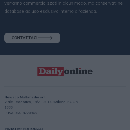
verranno commercializzati in alcun modo, ma conservati nel
database ad uso esclusivo interno all'azienda.
CONTATTACI
Newsco Multimedia srl
Viale Teodorico, 19/2 – 20149 Milano, ROC n.
1886
P. IVA 06418220965
INIZIATIVE EDITORIALI