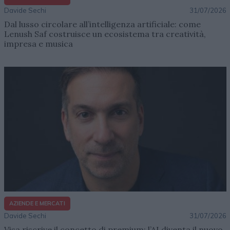
Davide Sechi
31/07/2026
Dal lusso circolare all’intelligenza artificiale: come
Lenush Saf costruisce un ecosistema tra creatività,
impresa e musica
AZIENDE E MERCATI
Davide Sechi
31/07/2026
Visa riscrive il concetto di premium: l’AI diventa il nuovo