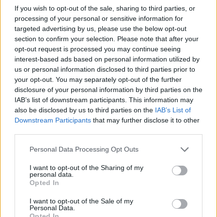
If you wish to opt-out of the sale, sharing to third parties, or
buona idea e senza creatività, anche gli strumenti più
processing of your personal or sensitive information for
avanzati servono a poco».
targeted advertising by us, please use the below opt-out
section to confirm your selection. Please note that after your
Molti temono che l’intelligenza artificiale possa
opt-out request is processed you may continue seeing
sostituire la creatività umana. Cosa ne pensate?
interest-based ads based on personal information utilized by
us or personal information disclosed to third parties prior to
«È una domanda che ci viene posta spesso. Parto da
your opt-out. You may separately opt-out of the further
un dato concreto: per noi l’AI non ha tolto lavoro, anzi
disclosure of your personal information by third parties on the
ne ha creato. Crediamo che non possa sostituire la
IAB’s list of downstream participants. This information may
creatività, ma soltanto amplificarla. Dietro ogni
also be disclosed by us to third parties on the
IAB’s List of
progetto ci sono sempre persone che prendono
Downstream Participants
that may further disclose it to other
decisioni: direttori artistici, designer, registi. Ogni
third parties.
produzione nasce da un brief, da un concept creativo,
Personal Data Processing Opt Outs
da una visione umana. La tecnologia entra in gioco
successivamente, attraverso pipeline che sviluppiamo
I want to opt-out of the Sharing of my
e aggiorniamo continuamente, ma ciò che viene
personal data.
Opted In
generato non rappresenta mai il prodotto finale. Il
materiale viene selezionato, montato, diretto e
I want to opt-out of the Sale of my
interpretato. La differenza non la fa lo strumento, ma
Personal Data.
Opted In