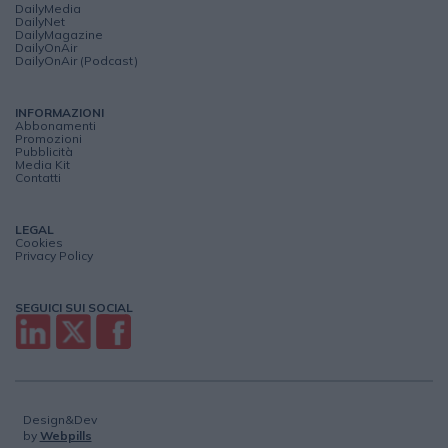
DailyMedia
DailyNet
DailyMagazine
DailyOnAir
DailyOnAir (Podcast)
INFORMAZIONI
Abbonamenti
Promozioni
Pubblicità
Media Kit
Contatti
LEGAL
Cookies
Privacy Policy
SEGUICI SUI SOCIAL
Design&Dev
by
Webpills