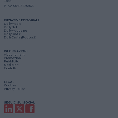
1886
P. IVA 06418220965
INIZIATIVE EDITORIALI
DailyMedia
DailyNet
DailyMagazine
DailyOnAir
DailyOnAir (Podcast)
INFORMAZIONI
Abbonamenti
Promozioni
Pubblicità
Media Kit
Contatti
LEGAL
Cookies
Privacy Policy
SEGUICI SUI SOCIAL