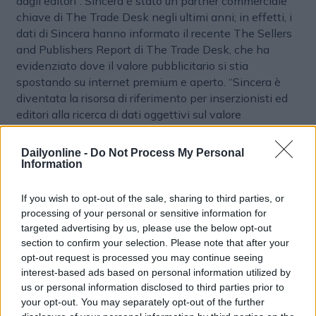
dagli editori”. Sincera è stato un partner commerciale
chiave di The Trade Desk negli ultimi anni; in effetti, i
dati di Sincera hanno informato il recente The Sellers
and Publishers Report di The Trade Desk, che ha
evidenziato dove il valore pubblicitario si stia
spostando su internet premium e aperto. “Sincera è
diventata la risorsa di riferimento per inserzionisti ed
editori alla ricerca di dati oggettivi sul valore
pubblicitario. Abbiamo mantenuto l’obiettività e ci
siamo assicurati di essere un’azienda di dati esperta,
Dailyonline -
Do Not Process My Personal
piuttosto che un fornitore di dati - aggiunge
Mike
Information
O’Sullivan
, co-fondatore e CEO di
Sincera
-. Siamo
entusiasti di portare il nostro punto di vista e le nostre
If you wish to opt-out of the sale, sharing to third parties, or
intuizioni a The Trade Desk. Siamo convinti che la
processing of your personal or sensitive information for
fiducia e la crescita nell’ecosistema programmatico
targeted advertising by us, please use the below opt-out
saranno alimentate da un mercato trasparente ed equo
section to confirm your selection. Please note that after your
opt-out request is processed you may continue seeing
basato su dati oggettivi”.
interest-based ads based on personal information utilized by
us or personal information disclosed to third parties prior to
your opt-out. You may separately opt-out of the further
MERGER & ACQUISITION
PROGRAMMATIC