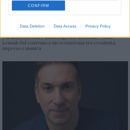
CONFIRM
AZIENDE E MERCATI
Data Deletion
Data Access
Privacy Policy
Davide Sechi
31/07/2026
Dal lusso circolare all’intelligenza artificiale: come
Lenush Saf costruisce un ecosistema tra creatività,
impresa e musica