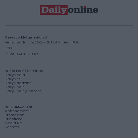
Newsco Multimedia srl
Viale Teodorico, 19/2 – 20149 Milano, ROC n.
1886
P. IVA 06418220965
INIZIATIVE EDITORIALI
DailyMedia
DailyNet
DailyMagazine
DailyOnAir
DailyOnAir (Podcast)
INFORMAZIONI
Abbonamenti
Promozioni
Pubblicità
Media Kit
Contatti