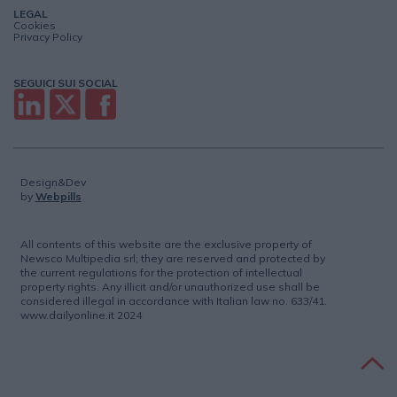
LEGAL
Cookies
Privacy Policy
SEGUICI SUI SOCIAL
Design&Dev
by
Webpills
All contents of this website are the exclusive property of
Newsco Multipedia srl; they are reserved and protected by
the current regulations for the protection of intellectual
property rights. Any illicit and/or unauthorized use shall be
considered illegal in accordance with Italian law no. 633/41.
www.dailyonline.it 2024