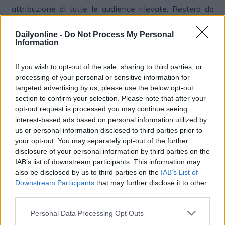
attribuzione di tutte le audience rilevate. Resterà da
capire, nel caso, e non sarà un aspetto secondario,
quali saranno le quote dei due sistemi di rilevazione.
Dailyonline -
Do Not Process My Personal
Information
If you wish to opt-out of the sale, sharing to third parties, or
processing of your personal or sensitive information for
RADIO
targeted advertising by us, please use the below opt-out
section to confirm your selection. Please note that after your
opt-out request is processed you may continue seeing
interest-based ads based on personal information utilized by
us or personal information disclosed to third parties prior to
your opt-out. You may separately opt-out of the further
disclosure of your personal information by third parties on the
IAB’s list of downstream participants. This information may
also be disclosed by us to third parties on the
IAB’s List of
Downstream Participants
that may further disclose it to other
Altri articoli che potrebbero piacerti
third parties.
Personal Data Processing Opt Outs