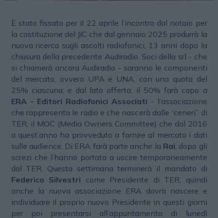
È stato fissato per il 22 aprile l’incontro dal notaio per
la costituzione del JIC che dal gennaio 2025 produrrà la
nuova ricerca sugli ascolti radiofonici, 13 anni dopo la
chiusura della precedente Audiradio. Soci della srl - che
si chiamerà ancora Audiradio - saranno le componenti
del mercato, ovvero UPA e UNA, con una quota del
25% ciascuna; e dal lato offerta, il 50% farà capo a
ERA - Editori Radiofonici Associati
- l’associazione
che rappresenta le radio e che nascerà dalle “ceneri” di
TER, il MOC (Media Owners Committee) che dal 2016
a quest’anno ha provveduto a fornire al mercato i dati
sulle audience. Di ERA farà parte anche la
Rai
, dopo gli
screzi che l’hanno portata a uscire temporaneamente
dal TER. Questa settimana terminerà il mandato di
Federico Silvestri
come Presidente di TER, quindi
anche la nuova associazione ERA dovrà nascere e
individuare il proprio nuovo Presidente in questi giorni
per poi presentarsi all’appuntamento di lunedì