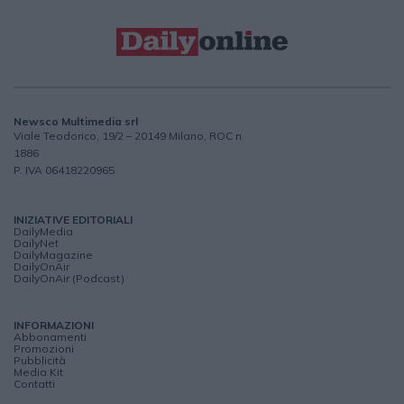
Newsco Multimedia srl
Viale Teodorico, 19/2 – 20149 Milano, ROC n.
1886
P. IVA 06418220965
INIZIATIVE EDITORIALI
DailyMedia
DailyNet
DailyMagazine
DailyOnAir
DailyOnAir (Podcast)
INFORMAZIONI
Abbonamenti
Promozioni
Pubblicità
Media Kit
Contatti