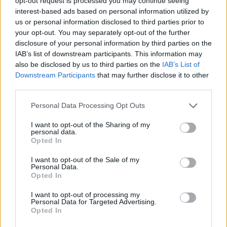
opt-out request is processed you may continue seeing
interest-based ads based on personal information utilized by
Redazione
22/07/2026
us or personal information disclosed to third parties prior to
Samsung Ads rafforza la squadra italiana: la CTV
your opt-out. You may separately opt-out of the further
spinge nuovi investimenti e strategie data-driven
disclosure of your personal information by third parties on the
IAB’s list of downstream participants. This information may
also be disclosed by us to third parties on the
IAB’s List of
Downstream Participants
that may further disclose it to other
third parties.
Personal Data Processing Opt Outs
I want to opt-out of the Sharing of my
personal data.
Opted In
I want to opt-out of the Sale of my
Personal Data.
Opted In
DATI E RICERCHE
Redazione
22/07/2026
I want to opt-out of processing my
Personal Data for Targeted Advertising.
Finance, la fiducia vale più della visibilità nel marketing
Opted In
digitale