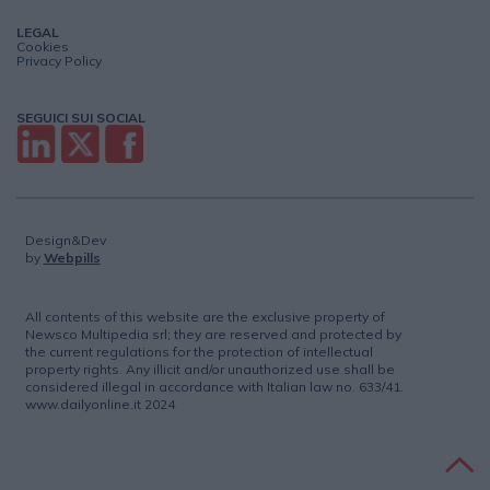
LEGAL
Cookies
Privacy Policy
SEGUICI SUI SOCIAL
Design&Dev
by
Webpills
All contents of this website are the exclusive property of
Newsco Multipedia srl; they are reserved and protected by
the current regulations for the protection of intellectual
property rights. Any illicit and/or unauthorized use shall be
considered illegal in accordance with Italian law no. 633/41.
www.dailyonline.it 2024