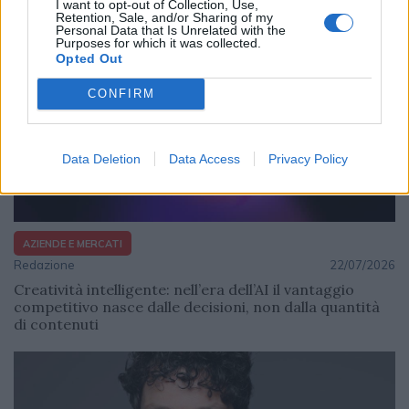
I want to opt-out of Collection, Use,
Retention, Sale, and/or Sharing of my
Personal Data that Is Unrelated with the
Purposes for which it was collected.
Opted Out
CONFIRM
Data Deletion
Data Access
Privacy Policy
AZIENDE E MERCATI
Redazione
22/07/2026
Creatività intelligente: nell’era dell’AI il vantaggio
competitivo nasce dalle decisioni, non dalla quantità
di contenuti