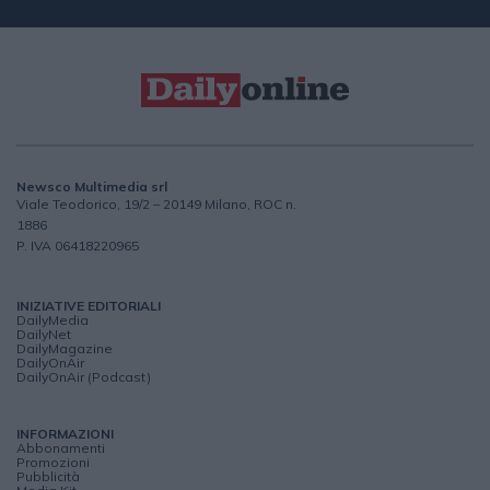
Newsco Multimedia srl
Viale Teodorico, 19/2 – 20149 Milano, ROC n.
1886
P. IVA 06418220965
INIZIATIVE EDITORIALI
DailyMedia
DailyNet
DailyMagazine
DailyOnAir
DailyOnAir (Podcast)
INFORMAZIONI
Abbonamenti
Promozioni
Pubblicità