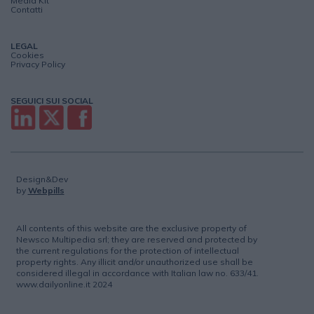
Media Kit
Contatti
LEGAL
Cookies
Privacy Policy
SEGUICI SUI SOCIAL
Design&Dev
by
Webpills
All contents of this website are the exclusive property of
Newsco Multipedia srl; they are reserved and protected by
the current regulations for the protection of intellectual
property rights. Any illicit and/or unauthorized use shall be
considered illegal in accordance with Italian law no. 633/41.
www.dailyonline.it 2024