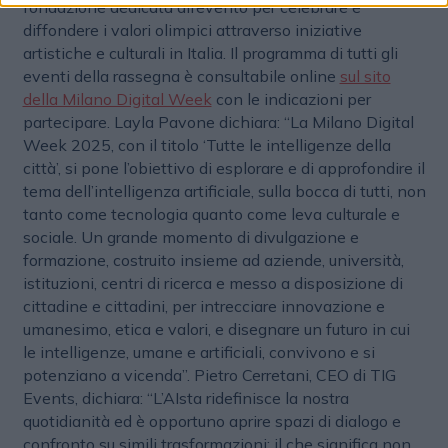
fondazione dedicata all’evento per celebrare e
diffondere i valori olimpici attraverso iniziative
artistiche e culturali in Italia. Il programma di tutti gli
eventi della rassegna è consultabile online
sul sito
della Milano Digital Week
con le indicazioni per
partecipare. Layla Pavone dichiara: “La Milano Digital
Week 2025, con il titolo ‘Tutte le intelligenze della
città’, si pone l’obiettivo di esplorare e di approfondire il
tema dell’intelligenza artificiale, sulla bocca di tutti, non
tanto come tecnologia quanto come leva culturale e
sociale. Un grande momento di divulgazione e
formazione, costruito insieme ad aziende, università,
istituzioni, centri di ricerca e messo a disposizione di
cittadine e cittadini, per intrecciare innovazione e
umanesimo, etica e valori, e disegnare un futuro in cui
le intelligenze, umane e artificiali, convivono e si
potenziano a vicenda”. Pietro Cerretani, CEO di TIG
Events, dichiara: “L’AIsta ridefinisce la nostra
quotidianità ed è opportuno aprire spazi di dialogo e
confronto su simili trasformazioni; il che significa non