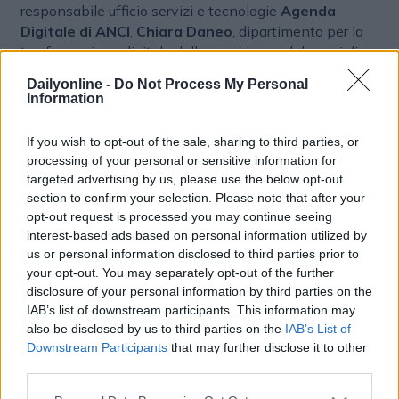
responsabile ufficio servizi e tecnologie
Agenda
Digitale di ANCI
,
Chiara Daneo
, dipartimento per la
trasformazione digitale della presidenza del consiglio
dei ministri,
A2A
e
Eye-able
. Nella seconda parte della
Dailyonline -
Do Not Process My Personal
mattinata il focus sarà posto su ‘’data driven city nella
Information
roundtable con
Elena Grandi
, assessora all’ambiente e
al verde del Comune di Milano,
Francesco Vassallo
,
If you wish to opt-out of the sale, sharing to third parties, or
vicesindaco di Milano,
Sara Belli
, direttore di area
processing of your personal or sensitive information for
strategie, demand e governo ICT del comune, A2A,
targeted advertising by us, please use the below opt-out
ATM
e
NEXI
. In chiusura, il keynote speech di A2A e
section to confirm your selection. Please note that after your
l’intervento di
Francesca Dominici
, professoressa di
opt-out request is processed you may continue seeing
biostatistica dell’università di Harvard. Venerdì 3
interest-based ads based on personal information utilized by
us or personal information disclosed to third parties prior to
ottobre, sempre al MEET - Digital Cultural Center,
your opt-out. You may separately opt-out of the further
Cosimo Accoto
, tech philosopher e research affiliate
disclosure of your personal information by third parties on the
& fellow (MIT) aprirà l’appuntamento “AI - lavoro e
IAB’s list of downstream participants. This information may
formazione, sviluppi e futuro degli agenti AI” con il suo
also be disclosed by us to third parties on the
IAB’s List of
keynote speech; a seguire ci sarà un intervento di A2A.
Downstream Participants
that may further disclose it to other
Verranno poi discussi gli scenari futuri nella roundtable
third parties.
con
Emmanuel Conte
, assessore al bilancio, demanio