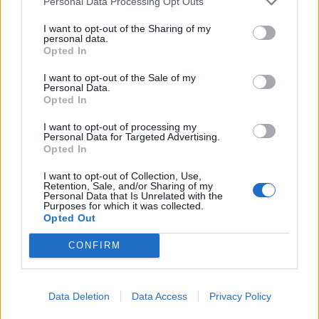
e piano straordinario casa del comune,
Flavio Tonelli
,
Personal Data Processing Opt Outs
professore di impianti industriali meccanici
I want to opt-out of the Sharing of my
dell’università di Genova,
Diego Mendia
, partner di
personal data.
Intellera Consulting
,
Syngenta
e
Namirial
. Di seguito
Opted In
il keynote speech di
Cyberoo
. Lavoro e formazione
I want to opt-out of the Sale of my
saranno al centro della seconda roundtable con
Personal Data.
Tommaso di Rino
, direttore generale di
AFOL
,
Opted In
Fiorenza Lipparini
, direttrice generale di
I want to opt-out of processing my
Milano&Partners
,
Arianna Censi
, assessora alla
Personal Data for Targeted Advertising.
mobilità del comune e
Antonio Palmieri
, co-fondatore
Opted In
e presidente della
Fondazione Pensiero Solido
. A
I want to opt-out of Collection, Use,
chiudere la mattina, il keynote speech di
Giuliano
Retention, Sale, and/or Sharing of my
Personal Data that Is Unrelated with the
Noci
, professore di strategy & marketing del
Purposes for which it was collected.
Politecnico di Milano
.
Opted Out
Intelligenze, umane e artificiali
CONFIRM
La Milano Digital Week con alcuni dei suoi contenuti si
inserisce anche nell’ambito dell’Olimpiade culturale di
Data Deletion
Data Access
Privacy Policy
Milano-Cortina 2026
, il programma promosso dalla