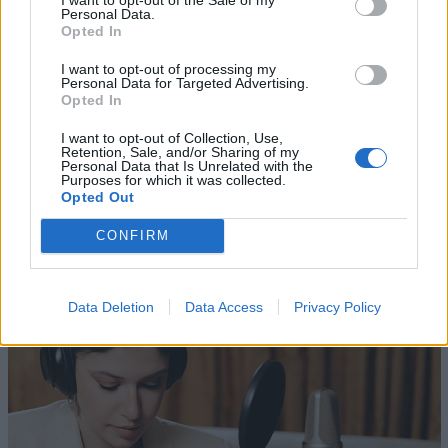
SOCIAL MEDIA
TV
Personal Data.
Opted In
I want to opt-out of processing my
Personal Data for Targeted Advertising.
Opted In
I want to opt-out of Collection, Use,
Retention, Sale, and/or Sharing of my
Personal Data that Is Unrelated with the
Purposes for which it was collected.
Opted Out
Altri articoli che potrebbero piacerti
CONFIRM
Data Deletion
Data Access
Privacy Policy