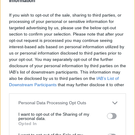
Information
unico per scoprire contenuti dietro le quinte,
performance degli artisti e trend generati dalla
If you wish to opt-out of the sale, sharing to third parties, or
community pubblicati sugli account ufficiali
processing of your personal or sensitive information for
@sanremomai, @rairadio2, @raiplay e @raiplaymusic.
targeted advertising by us, please use the below opt-out
“Il Festival di Sanremo si conferma ogni anno un
section to confirm your selection. Please note that after your
evento capace di unire il Paese, ma la sua forza oggi
opt-out request is processed you may continue seeing
risiede nella capacità di vivere ben oltre lo schermo
interest-based ads based on personal information utilized by
televisivo. Attraverso questa collaborazione vogliamo
us or personal information disclosed to third parties prior to
potenziare l’ecosistema digitale di Rai, portando la
your opt-out. You may separately opt-out of the further
qualità dei nostri contenuti editoriali laddove il pubblico
disclosure of your personal information by third parties on the
giovane sperimenta nuovi linguaggi”, spiega
Elena
IAB’s list of downstream participants. This information may
Capparelli
, direttore
RaiPlay
e digital, Rai.
also be disclosed by us to third parties on the
IAB’s List of
Downstream Participants
that may further disclose it to other
L’integrazione tra Pulse Premiere e Search Hub
third parties.
costruisce così un ecosistema unico che amplia la
visibilità dei contenuti del Festival e genera valore
Personal Data Processing Opt Outs
condiviso per brand, broadcaster e community.
I want to opt-out of the Sharing of my
personal data.
Opted In
PARTNERSHIP
FESTIVAL DI SANREMO
I want to opt-out of the Sale of my