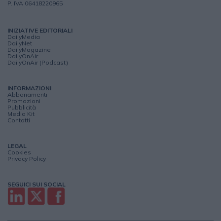
P. IVA 06418220965
INIZIATIVE EDITORIALI
DailyMedia
DailyNet
DailyMagazine
DailyOnAir
DailyOnAir (Podcast)
INFORMAZIONI
Abbonamenti
Promozioni
Pubblicità
Media Kit
Contatti
LEGAL
Cookies
Privacy Policy
SEGUICI SUI SOCIAL