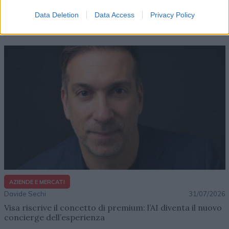
Dal lusso circolare all’intelligenza artificiale: come
Lenush Saf costruisce un ecosistema tra creatività,
Data Deletion
Data Access
Privacy Policy
impresa e musica
AZIENDE E MERCATI
Davide Sechi
31/07/2026
Visa riscrive il concetto di premium: l’AI diventa il nuovo
concierge dell’esperienza