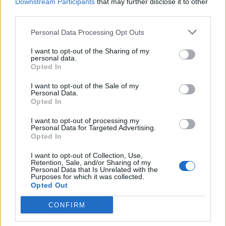
Downstream Participants
that may further disclose it to other
third parties.
Personal Data Processing Opt Outs
Altri articoli che potrebbero piacerti
I want to opt-out of the Sharing of my
personal data.
Opted In
I want to opt-out of the Sale of my
Personal Data.
Opted In
I want to opt-out of processing my
Personal Data for Targeted Advertising.
Opted In
I want to opt-out of Collection, Use,
Retention, Sale, and/or Sharing of my
Personal Data that Is Unrelated with the
Purposes for which it was collected.
Opted Out
AZIENDE E MERCATI
CONFIRM
Davide Sechi
31/07/2026