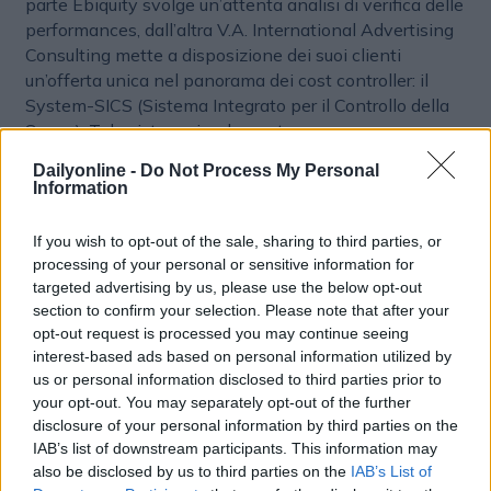
parte Ebiquity svolge un’attenta analisi di verifica delle
performances, dall’altra V.A. International Advertising
Consulting mette a disposizione dei suoi clienti
un’offerta unica nel panorama dei cost controller: il
System-SICS (Sistema Integrato per il Controllo della
Spesa). Tale sistema implementa un
framework/workflow di controllo e approvazione della
Dailyonline -
Do Not Process My Personal
spesa e un sistema di classificazione puntuale dei
Information
preventivi/consuntivi delle agenzie creative e dei
fornitori operanti per il cliente. Ebiquity e La V.A.
If you wish to opt-out of the sale, sharing to third parties, or
International Advertising Consulting insieme possono,
processing of your personal or sensitive information for
infine, vantare una fondamentale sorgente di
targeted advertising by us, please use the below opt-out
benchmarking nazionale e internazionale.
section to confirm your selection. Please note that after your
opt-out request is processed you may continue seeing
interest-based ads based on personal information utilized by
MERGER & ACQUISITION
us or personal information disclosed to third parties prior to
your opt-out. You may separately opt-out of the further
disclosure of your personal information by third parties on the
IAB’s list of downstream participants. This information may
also be disclosed by us to third parties on the
IAB’s List of