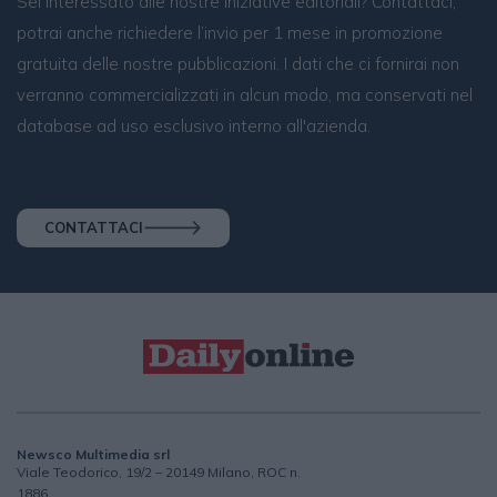
Sei interessato alle nostre iniziative editoriali? Contattaci,
potrai anche richiedere l’invio per 1 mese in promozione
gratuita delle nostre pubblicazioni. I dati che ci fornirai non
verranno commercializzati in alcun modo, ma conservati nel
database ad uso esclusivo interno all'azienda.
CONTATTACI
Newsco Multimedia srl
Viale Teodorico, 19/2 – 20149 Milano, ROC n.
1886