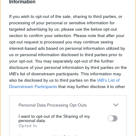
implementazione su larga scala continua a
Information
rappresentare una sfida aperta. Secondo Incubeta,
l’adozione dell’AI resta spesso confinata agli ambiti
If you wish to opt-out of the sale, sharing to third parties, or
creativi, senza un’integrazione completa nei processi
processing of your personal or sensitive information for
di analisi, misurazione e ottimizzazione delle
targeted advertising by us, please use the below opt-out
section to confirm your selection. Please note that after your
performance. Il report individua infine quattro passaggi
opt-out request is processed you may continue seeing
chiave per ridurre il disallineamento: comprendere
interest-based ads based on personal information utilized by
dove le performance riportate smettono di riflettere
us or personal information disclosed to third parties prior to
l’impatto reale, quantificare il costo della discrepanza,
your opt-out. You may separately opt-out of the further
rafforzare le basi della misurazione e scalare l’utilizzo
disclosure of your personal information by third parties on the
dell’AI in funzione dei risultati di business. “Questa
IAB’s list of downstream participants. This information may
ricerca dimostra chiaramente che il prossimo
also be disclosed by us to third parties on the
IAB’s List of
vantaggio competitivo nel marketing non deriva da un
Downstream Participants
that may further disclose it to other
aumento degli investimenti o dall’adozione dell’ultima
third parties.
tecnologia - dichiara
Jacques van Niekerk
, global CEO
Personal Data Processing Opt Outs
di Incubeta -. Sarà invece determinato dalla capacità di
costruire solide fondamenta per comprendere cosa
I want to opt-out of the Sharing of my
funziona davvero, cosa no e perché”.
personal data.
Opted In