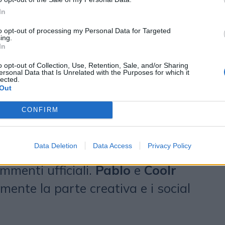
el Medio Oriente e dell’Asia.
In
ta revisione media, all’inizio del
to opt-out of processing my Personal Data for Targeted
ing.
nciato anche una gara per il
In
ive digital, supportata dalla
o opt-out of Collection, Use, Retention, Sale, and/or Sharing
ersonal Data that Is Unrelated with the Purposes for which it
 Ingenuity+. Al momento, il
lected.
Out
iziali e l’elenco ufficiale delle
CONFIRM
 è stato reso pubblico. Alcuni
possibile coinvolgimento nella gara
Data Deletion
Data Access
Privacy Policy
e i rappresentanti del gruppo non
mmenti ufficiali.
Pablo
e
Coolr
mente la parte creativa e i social