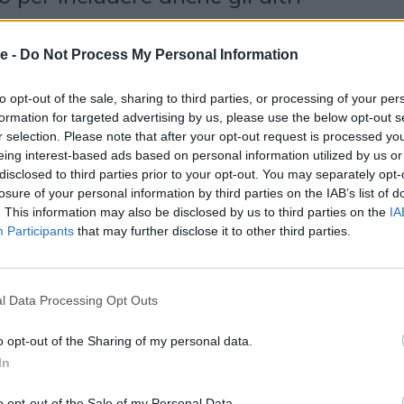
DoorDash, brand americano, con un
imato in 350 milioni di dollari;
e -
Do Not Process My Personal Information
ese acquisito nel 2022, valutato 46
to opt-out of the sale, sharing to third parties, or processing of your per
formation for targeted advertising by us, please use the below opt-out s
obiettivo dichiarato da Deliveroo è
r selection. Please note that after your opt-out request is processed y
e coerenza nella pianificazione,
eing interest-based ads based on personal information utilized by us or
disclosed to third parties prior to your opt-out. You may separately opt-
zazione dei media a livello globale,
losure of your personal information by third parties on the IAB’s list of
. This information may also be disclosed by us to third parties on the
IA
mpo l’attenzione sulle sfumature
Participants
that may further disclose it to other third parties.
mercati. Attualmente, l’incarico per
all’agenzia
Initiative
, che ha
l Data Processing Opt Outs
obale nel 2020. La società opera in
o opt-out of the Sharing of my personal data.
li, tra cui Regno Unito, Francia,
In
 è stimabile in 15 milioni di euro),
o opt-out of the Sale of my Personal Data.