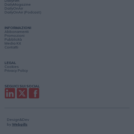
DailyNet
DailyMagazine
DailyOnAir
DailyOnAir (Podcast)
INFORMAZIONI
Abbonamenti
Promozioni
Pubblicità
Media Kit
Contatti
LEGAL
Cookies
Privacy Policy
SEGUICI SUI SOCIAL
Design&Dev
by
Webpills