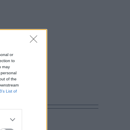
sonal or
ection to
ou may
 personal
out of the
 downstream
B’s List of