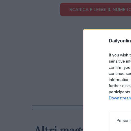
SCARICA E LEGGI IL NUMERO
Dailyonlin
If you wish 
sensitive in
confirm you
continue se
information 
further disc
participants
Downstream 
Persona
Altri magazine che 