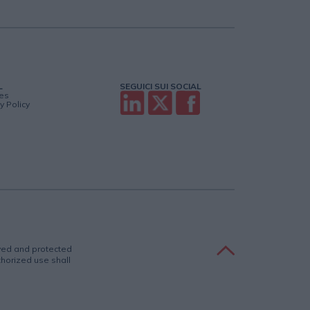
L
SEGUICI SUI SOCIAL
es
y Policy
rved and protected
uthorized use shall