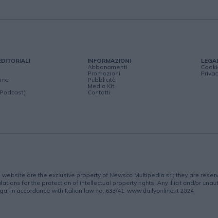
EDITORIALI
INFORMAZIONI
LEGA
Abbonamenti
Cooki
Promozioni
Privac
ine
Pubblicità
Media Kit
(Podcast)
Contatti
is website are the exclusive property of Newsco Multipedia srl; they are rese
lations for the protection of intellectual property rights. Any illicit and/or una
gal in accordance with Italian law no. 633/41. www.dailyonline.it 2024