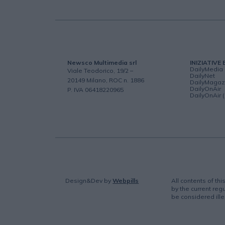
Newsco Multimedia srl
INIZIATIVE 
DailyMedia
Viale Teodorico, 19/2 –
DailyNet
20149 Milano, ROC n. 1886
DailyMagaz
DailyOnAir
P. IVA 06418220965
DailyOnAir 
Design&Dev
by
Webpills
All contents of th
by the current regu
be considered ille