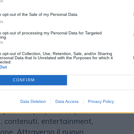
In
ersive ai branded events,
o opt-out of the Sale of my Personal Data.
 retail experiences, contenuti
In
zioni culturali, l’obiettivo di
to opt-out of processing my Personal Data for Targeted
ing.
3 è sviluppare progetti capaci di
In
rale tra online e offline,
o opt-out of Collection, Use, Retention, Sale, and/or Sharing
ersonal Data that Is Unrelated with the Purposes for which it
unicazione in qualcosa da vivere
lected.
Out
re.
CONFIRM
i inserisce nel più ampio percorso di
003, che negli ultimi anni ha
Data Deletion
Data Access
Privacy Policy
pliato le proprie competenze
, contenuti, entertainment,
ione. Attraverso il nuovo