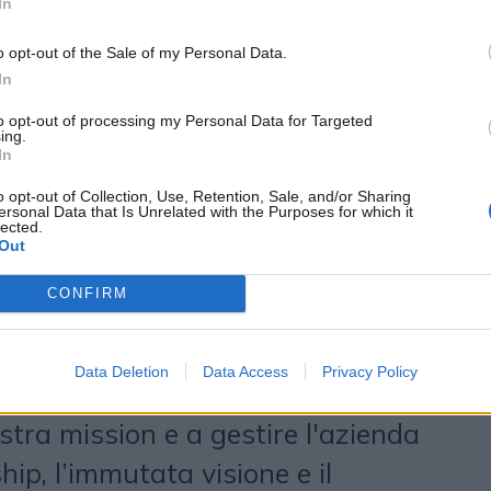
In
al poter collaborare con Truelink
o opt-out of the Sale of my Personal Data.
e la nostra prossima fase di
In
cora più innovazione e valore
to opt-out of processing my Personal Data for Targeted
ing.
ienti”, ha sottolineato
Tony Chen
,
In
Channel Factory
. “Questa
o opt-out of Collection, Use, Retention, Sale, and/or Sharing
ersonal Data that Is Unrelated with the Purposes for which it
lected.
 nuovo capitolo. Ci permette di
Out
te le nostre attività, di espanderci
CONFIRM
moltiplicare gli investimenti nella
 Con il supporto e la visione
Data Deletion
Data Access
Privacy Policy
nk, possiamo continuare a
stra mission e a gestire l'azienda
hip, l’immutata visione e il