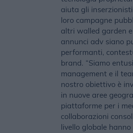
aiuta gli inserzionist
loro campagne pubblic
altri walled garden e
annunci adv siano pu
performanti, contestu
brand. “Siamo entusia
management e il team
nostro obiettivo è in
in nuove aree geograf
piattaforme per i medi
collaborazioni consol
livello globale hanno