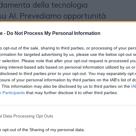
ndamenta della tecnologia
su AI. Prevediamo opportunità
tenere l'azienda e la sua
e -
Do Not Process My Personal Information
ulteriore sviluppo della tecnologia
e piattaforme di social media, per
to opt-out of the sale, sharing to third parties, or processing of your per
formation for targeted advertising by us, please use the below opt-out s
il posizionamento di fornitore
r selection. Please note that after your opt-out request is processed y
eing interest-based ads based on personal information utilized by us or
 contestuale, la brand suitability e
disclosed to third parties prior to your opt-out. You may separately opt-
media. Inoltre, siamo interessati a
losure of your personal information by third parties on the IAB’s list of
. This information may also be disclosed by us to third parties on the
IA
ità di crescita di Channel Factory
Participants
that may further disclose it to other third parties.
i di M&A e organiche nei mercati
ando le forti relazioni coltivate
l Data Processing Opt Outs
a dichiarato
Luke Myers
, Co-
o opt-out of the Sharing of my personal data.
g Partner di
Truelink Capital
.