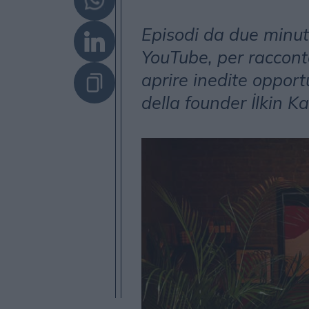
Episodi da due minuti
YouTube, per racconta
aprire inedite opport
della founder İlkin K