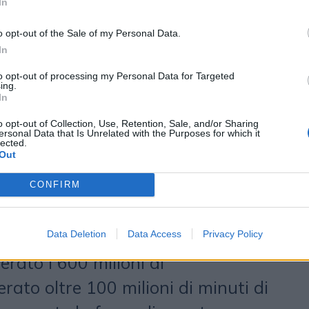
In
poranea: rappresenta una
o opt-out of the Sale of my Personal Data.
tura. Non abbiamo visto questo
In
a semplice variazione tecnica di
to opt-out of processing my Personal Data for Targeted
emergere di un nuovo linguaggio
ing.
In
oluto combinare la forte tradizione
o opt-out of Collection, Use, Retention, Sale, and/or Sharing
ersonal Data that Is Unrelated with the Purposes for which it
 il suo ricco ecosistema attoriale e
lected.
Out
tura drammatica con un approccio
esto abbiamo iniziato a produrre
CONFIRM
icali ad alta produzione in episodi
 fatto che le nostre prime tre serie
Data Deletion
Data Access
Privacy Policy
erato i 600 milioni di
erato oltre 100 milioni di minuti di