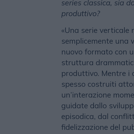
series classica, sia d
produttivo?
«Una serie verticale 
semplicemente una we
nuovo formato con un
struttura drammatica
produttivo. Mentre i 
spesso costruiti atto
un’interazione momen
guidate dallo svilupp
episodica, dal confli
fidelizzazione del pub