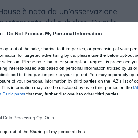
 House è nata da un’osservazione
portamento del pubblico. Oggi le
iù consumate solo sugli schermi
e -
Do Not Process My Personal Information
attaforme di streaming; vivono anche
to opt-out of the sale, sharing to third parties, or processing of your per
che le persone non lasciano mai. Lo
formation for targeted advertising by us, please use the below opt-out s
r selection. Please note that after your opt-out request is processed y
entato lo schermo principale e gli
eing interest-based ads based on personal information utilized by us or
disclosed to third parties prior to your opt-out. You may separately opt-
 contenuti in gran parte in
losure of your personal information by third parties on the IAB’s list of
dati rendono molto chiaro perché il
. This information may also be disclosed by us to third parties on the
IA
Participants
that may further disclose it to other third parties.
 di questo cambiamento. Oggi il
da contenuti con il telefono
l Data Processing Opt Outs
livello globale, oltre 3,3 miliardi di
deo su mobile e non si tratta più
o opt-out of the Sharing of my personal data.